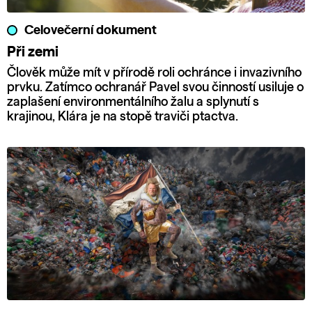
Celovečerní dokument
Při zemi
Člověk může mít v přírodě roli ochránce i invazivního
prvku. Zatímco ochranář Pavel svou činností usiluje o
zaplašení environmentálního žalu a splynutí s
krajinou, Klára je na stopě traviči ptactva.