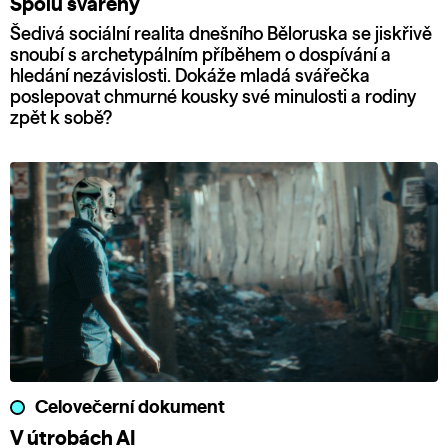
Spolu svářeny
Šedivá sociální realita dnešního Běloruska se jiskřivě
snoubí s archetypálním příběhem o dospívání a
hledání nezávislosti. Dokáže mladá svářečka
poslepovat chmurné kousky své minulosti a rodiny
zpět k sobě?
Celovečerní dokument
V útrobách AI