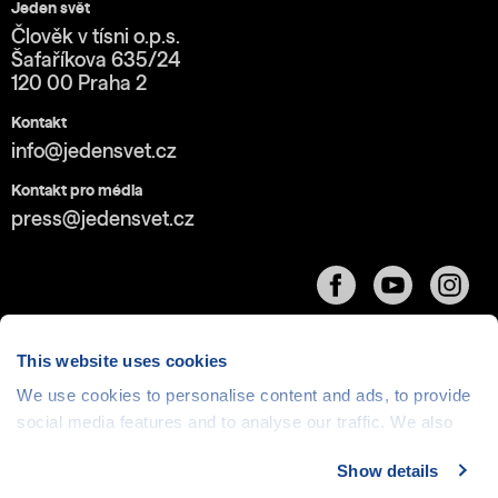
Jeden svět
Člověk v tísni o.p.s.
Šafaříkova 635/24
120 00 Praha 2
Kontakt
info@jedensvet.cz
Kontakt pro média
press@jedensvet.cz
This website uses cookies
We use cookies to personalise content and ads, to provide
Cookies
| © 1999-2026 Člověk v tísni o.p.s., web běží
social media features and to analyse our traffic. We also
v rámci bezplatného
serverhosting
společnosti
share information about your use of our site with our social
CZECHIA.COM
Show details
media, advertising and analytics partners who may