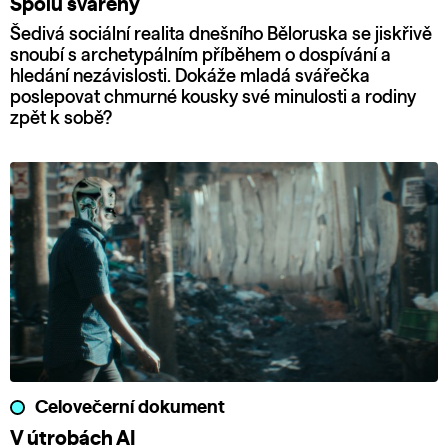
Spolu svářeny
Šedivá sociální realita dnešního Běloruska se jiskřivě
snoubí s archetypálním příběhem o dospívání a
hledání nezávislosti. Dokáže mladá svářečka
poslepovat chmurné kousky své minulosti a rodiny
zpět k sobě?
Celovečerní dokument
V útrobách AI