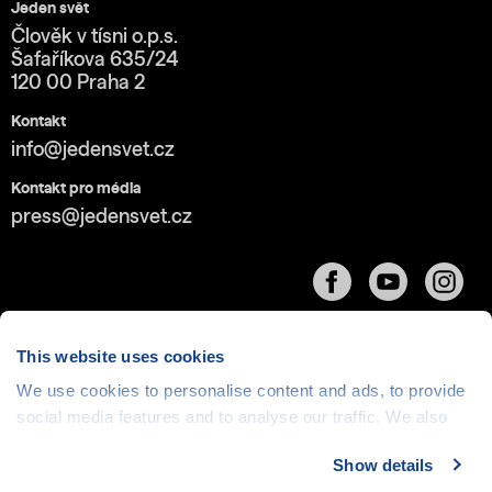
Jeden svět
Člověk v tísni o.p.s.
Šafaříkova 635/24
120 00 Praha 2
Kontakt
info@jedensvet.cz
Kontakt pro média
press@jedensvet.cz
This website uses cookies
We use cookies to personalise content and ads, to provide
Cookies
| © 1999-2026 Člověk v tísni o.p.s., web běží
social media features and to analyse our traffic. We also
v rámci bezplatného
serverhosting
společnosti
share information about your use of our site with our social
CZECHIA.COM
Show details
media, advertising and analytics partners who may