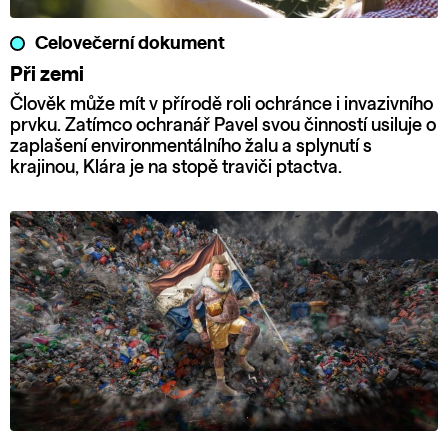
Celovečerní dokument
Při zemi
Člověk může mít v přírodě roli ochránce i invazivního
prvku. Zatímco ochranář Pavel svou činností usiluje o
zaplašení environmentálního žalu a splynutí s
krajinou, Klára je na stopě traviči ptactva.