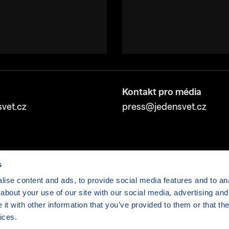
Kontakt pro média
vet.cz
press@jedensvet.cz
s
ise content and ads, to provide social media features and to anal
about your use of our site with our social media, advertising and
v tísni o.p.s., web běží v rámci bezplatného
serverhosti
t with other information that you’ve provided to them or that the
ices.