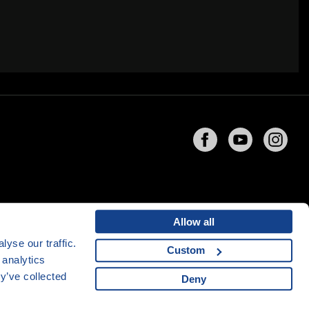
Allow all
yse our traffic.
Custom
 analytics
ng
společnosti
CZECHIA.COM
y’ve collected
Deny