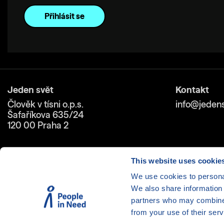
Jeden svět
Kontakt
Člověk v tísni o.p.s.
info@jedens
Šafaříkova 635/24
120 00 Praha 2
This website uses cookie
We use cookies to personal
We also share information 
Cookies
| © 1999-2026 Člověk 
partners who may combine i
from your use of their serv