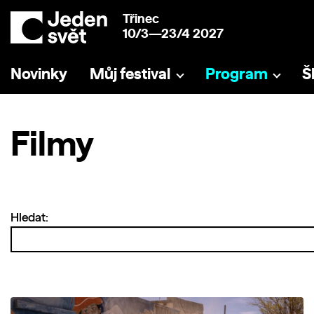
Třinec
10/3—23/4 2027
Novinky
Můj festival
Program
Š
Filmy
Hledat: