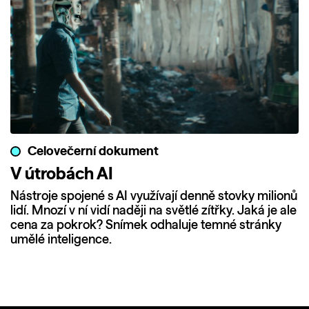
Celovečerní dokument
V útrobách AI
Nástroje spojené s AI využívají denně stovky milionů
lidí. Mnozí v ní vidí naději na světlé zítřky. Jaká je ale
cena za pokrok? Snímek odhaluje temné stránky
umělé inteligence.