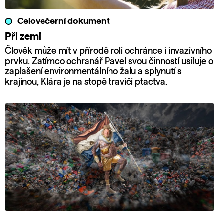
Celovečerní dokument
Při zemi
Člověk může mít v přírodě roli ochránce i invazivního
prvku. Zatímco ochranář Pavel svou činností usiluje o
zaplašení environmentálního žalu a splynutí s
krajinou, Klára je na stopě traviči ptactva.