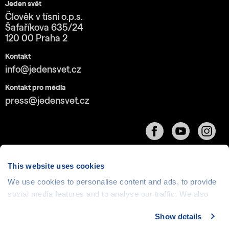
Jeden svět
Člověk v tísni o.p.s.
Šafaříkova 635/24
120 00 Praha 2
Kontakt
info@jedensvet.cz
Kontakt pro média
press@jedensvet.cz
This website uses cookies
We use cookies to personalise content and ads, to provide
Cookies
| © 1999-2026 Člověk v tísni o.p.s., web běží
social media features and to analyse our traffic. We also
v rámci bezplatného
serverhosting
společnosti
share information about your use of our site with our social
CZECHIA.COM
Show details
media, advertising and analytics partners who may