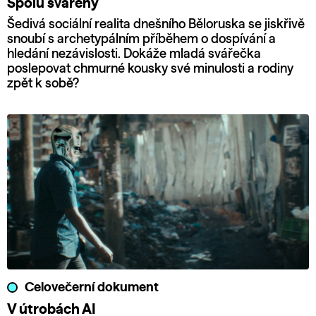
Spolu svářeny
Šedivá sociální realita dnešního Běloruska se jiskřivě
snoubí s archetypálním příběhem o dospívání a
hledání nezávislosti. Dokáže mladá svářečka
poslepovat chmurné kousky své minulosti a rodiny
zpět k sobě?
Celovečerní dokument
V útrobách AI