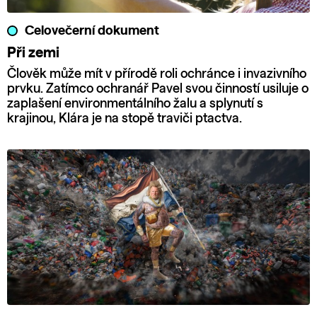
Celovečerní dokument
Při zemi
Člověk může mít v přírodě roli ochránce i invazivního
prvku. Zatímco ochranář Pavel svou činností usiluje o
zaplašení environmentálního žalu a splynutí s
krajinou, Klára je na stopě traviči ptactva.