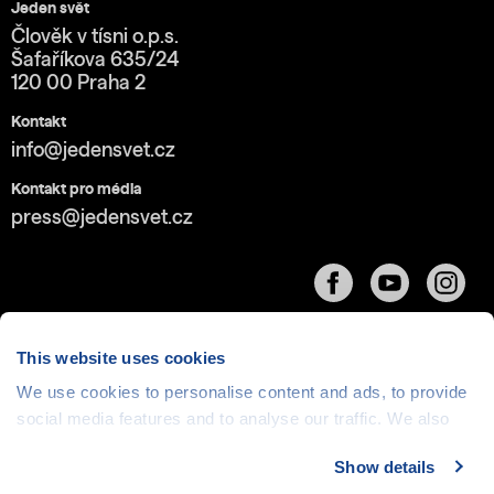
Jeden svět
Člověk v tísni o.p.s.
Šafaříkova 635/24
120 00 Praha 2
Kontakt
info@jedensvet.cz
Kontakt pro média
press@jedensvet.cz
This website uses cookies
We use cookies to personalise content and ads, to provide
Cookies
| © 1999-2026 Člověk v tísni o.p.s., web běží
social media features and to analyse our traffic. We also
v rámci bezplatného
serverhosting
společnosti
share information about your use of our site with our social
CZECHIA.COM
Show details
media, advertising and analytics partners who may