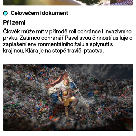
Celovečerní dokument
Při zemi
Člověk může mít v přírodě roli ochránce i invazivního
prvku. Zatímco ochranář Pavel svou činností usiluje o
zaplašení environmentálního žalu a splynutí s
krajinou, Klára je na stopě traviči ptactva.