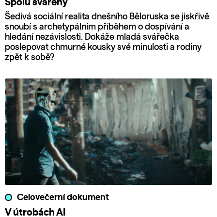
Spolu svářeny
Šedivá sociální realita dnešního Běloruska se jiskřivě
snoubí s archetypálním příběhem o dospívání a
hledání nezávislosti. Dokáže mladá svářečka
poslepovat chmurné kousky své minulosti a rodiny
zpět k sobě?
Celovečerní dokument
V útrobách AI