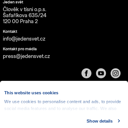
Jeden svět
Člověk v tísni o.p.s.
Šafaříkova 635/24
120 00 Praha 2
Kontakt
info@jedensvet.cz
Kontakt pro média
press@jedensvet.cz
This website uses cookies
We use cookies to personalise content and ads, to provide
Cookies
| © 1999-2026 Člověk v tísni o.p.s., web běží
social media features and to analyse our traffic. We also
v rámci bezplatného
serverhosting
společnosti
share information about your use of our site with our social
CZECHIA.COM
Show details
media, advertising and analytics partners who may