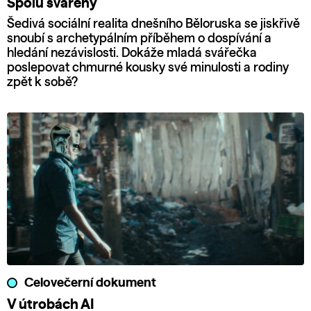
Spolu svářeny
Šedivá sociální realita dnešního Běloruska se jiskřivě
snoubí s archetypálním příběhem o dospívání a
hledání nezávislosti. Dokáže mladá svářečka
poslepovat chmurné kousky své minulosti a rodiny
zpět k sobě?
Celovečerní dokument
V útrobách AI