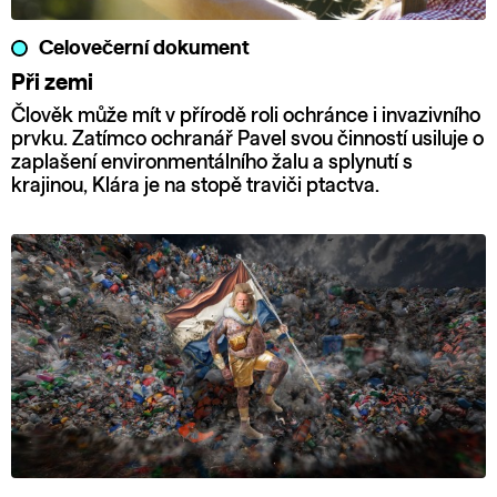
Celovečerní dokument
Při zemi
Člověk může mít v přírodě roli ochránce i invazivního
prvku. Zatímco ochranář Pavel svou činností usiluje o
zaplašení environmentálního žalu a splynutí s
krajinou, Klára je na stopě traviči ptactva.