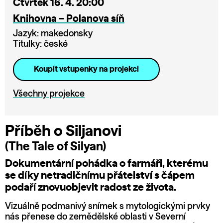
Čtvrtek 16. 4. 20:00
Knihovna – Polanova síň
Jazyk: makedonsky
Titulky: české
Koupit vstupenky na projekci
Všechny projekce
Příběh o Siljanovi
(The Tale of Silyan)
Dokumentární pohádka o farmáři, kterému
se díky netradičnímu přátelství s čápem
podaří znovuobjevit radost ze života.
Vizuálně podmanivý snímek s mytologickými prvky
nás přenese do zemědělské oblasti v Severní