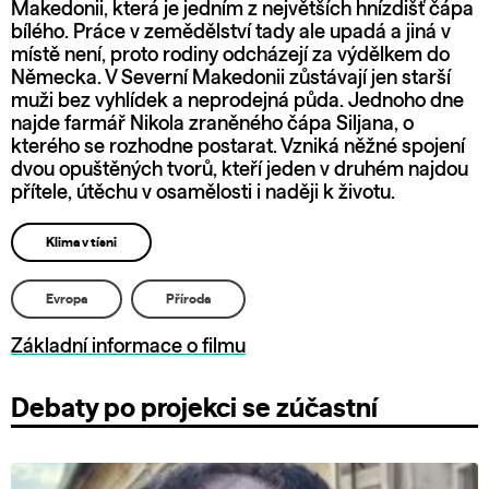
Makedonii, která je jedním z největších hnízdišť čápa
bílého. Práce v zemědělství tady ale upadá a jiná v
místě není, proto rodiny odcházejí za výdělkem do
Německa. V Severní Makedonii zůstávají jen starší
muži bez vyhlídek a neprodejná půda. Jednoho dne
najde farmář Nikola zraněného čápa Siljana, o
kterého se rozhodne postarat. Vzniká něžné spojení
dvou opuštěných tvorů, kteří jeden v druhém najdou
přítele, útěchu v osamělosti i naději k životu.
Klima v tísni
Evropa
Příroda
Základní informace o filmu
Debaty po projekci se zúčastní