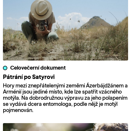
Celovečerní dokument
Pátrání po Satyrovi
Hory mezi znepřátelenými zeměmi Ázerbájdžánem a
Arménií jsou jediné místo, kde lze spatřit vzácného
motýla. Na dobrodružnou výpravu za jeho polapením
se vydává dcera entomologa, podle nějž je motýl
pojmenován.