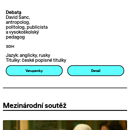
Debata
David Šanc,
antropolog,
politolog, publicista
a vysokoškolský
pedagog
Jazyk: anglicky, rusky
Titulky: české popisné titulky
Vstupenky
Detail
Mezinárodní soutěž