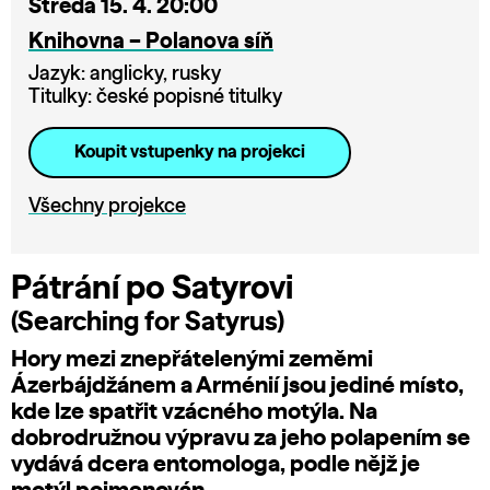
Středa 15. 4. 20:00
Knihovna – Polanova síň
Jazyk: anglicky, rusky
Titulky: české popisné titulky
Koupit vstupenky na projekci
Všechny projekce
Pátrání po Satyrovi
(Searching for Satyrus)
Hory mezi znepřátelenými zeměmi
Ázerbájdžánem a Arménií jsou jediné místo,
kde lze spatřit vzácného motýla. Na
dobrodružnou výpravu za jeho polapením se
vydává dcera entomologa, podle nějž je