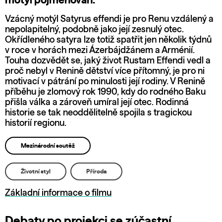
motýl pojmenován.
Vzácný motýl Satyrus effendi je pro Renu vzdálený a
nepolapitelný, podobně jako její zesnulý otec.
Okřídleného satyra lze totiž spatřit jen několik týdnů
v roce v horách mezi Ázerbájdžánem a Arménií.
Touha dozvědět se, jaký život Rustam Effendi vedl a
proč nebyl v Renině dětství více přítomný, je pro ni
motivací v pátrání po minulosti její rodiny. V Renině
příběhu je zlomový rok 1990, kdy do rodného Baku
přišla válka a zároveň umíral její otec. Rodinná
historie se tak neoddělitelně spojila s tragickou
historií regionu.
Mezinárodní soutěž
Životní styl
Příroda
Základní informace o filmu
Debaty po projekci se zúčastní