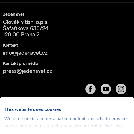
Jeden svět
Člověk v tísni o.p.s.
Šafaříkova 635/24
120 00 Praha 2
Kontakt
info@jedensvet.cz
Kontakt pro média
press@jedensvet.cz
This website uses cookies
We use cookies to personalise content and ads, to provide
social media features and to analyse our traffic. We also
Cookies
| © 1999-2026 Člověk v tísni o.p.s., web běží
v rámci bezplatného
serverhosting
společnosti
share information about your use of our site with our social