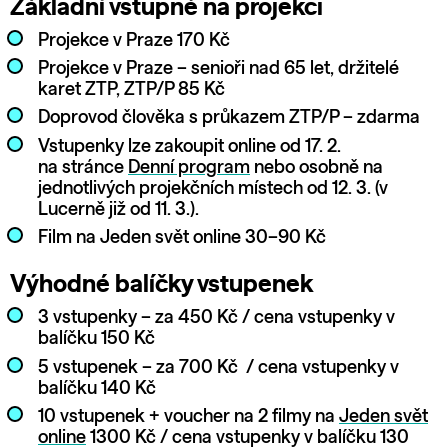
Základní vstupné na projekci
Projekce v Praze 170 Kč
Projekce v Praze – senioři nad 65 let, držitelé
karet ZTP, ZTP/P 85 Kč
Doprovod člověka s průkazem ZTP/P – zdarma
Vstupenky lze zakoupit online od 17. 2.
na stránce
Denní program
nebo osobně na
jednotlivých projekčních místech od 12. 3. (v
Lucerně již od 11. 3.).
Film na Jeden svět online 30–90 Kč
Výhodné balíčky vstupenek
3 vstupenky – za 450 Kč / cena vstupenky v
balíčku 150 Kč
5 vstupenek – za 700 Kč / cena vstupenky v
balíčku 140 Kč
10 vstupenek + voucher na 2 filmy na
Jeden svět
online
1300 Kč / cena vstupenky v balíčku 130