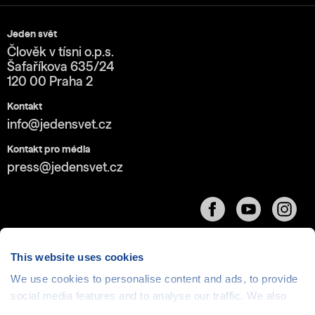
Jeden svět
Člověk v tísni o.p.s.
Šafaříkova 635/24
120 00 Praha 2
Kontakt
info@jedensvet.cz
Kontakt pro média
press@jedensvet.cz
This website uses cookies
We use cookies to personalise content and ads, to provide
social media features and to analyse our traffic. We also
Cookies
| © 1999-2026 Člověk v tísni o.p.s., web běží
v rámci bezplatného
serverhosting
společnosti
share information about your use of our site with our social