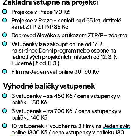
Základní vstupné na projekci
Projekce v Praze 170 Kč
Projekce v Praze – senioři nad 65 let, držitelé
karet ZTP, ZTP/P 85 Kč
Doprovod člověka s průkazem ZTP/P – zdarma
Vstupenky lze zakoupit online od 17. 2.
na stránce
Denní program
nebo osobně na
jednotlivých projekčních místech od 12. 3. (v
Lucerně již od 11. 3.).
Film na Jeden svět online 30–90 Kč
Výhodné balíčky vstupenek
3 vstupenky – za 450 Kč / cena vstupenky v
balíčku 150 Kč
5 vstupenek – za 700 Kč / cena vstupenky v
balíčku 140 Kč
10 vstupenek + voucher na 2 filmy na
Jeden svět
online
1300 Kč / cena vstupenky v balíčku 130