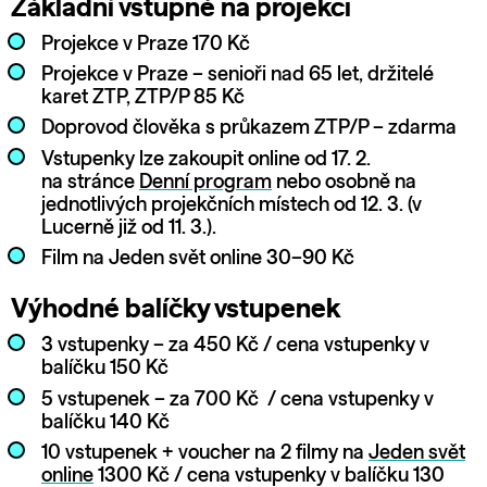
Základní vstupné na projekci
Projekce v Praze 170 Kč
Projekce v Praze – senioři nad 65 let, držitelé
karet ZTP, ZTP/P 85 Kč
Doprovod člověka s průkazem ZTP/P – zdarma
Vstupenky lze zakoupit online od 17. 2.
na stránce
Denní program
nebo osobně na
jednotlivých projekčních místech od 12. 3. (v
Lucerně již od 11. 3.).
Film na Jeden svět online 30–90 Kč
Výhodné balíčky vstupenek
3 vstupenky – za 450 Kč / cena vstupenky v
balíčku 150 Kč
5 vstupenek – za 700 Kč / cena vstupenky v
balíčku 140 Kč
10 vstupenek + voucher na 2 filmy na
Jeden svět
online
1300 Kč / cena vstupenky v balíčku 130