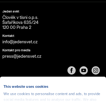
Jeden svět
Člověk v tísni o.p.s.
Šafaříkova 635/24
120 00 Praha 2
Kontakt
info@jedensvet.cz
Kontakt pro média
press@jedensvet.cz
This website uses cookies
We use cookies to personalise content and ads, to provide
social media features and to analyse our traffic. We also
Cookies
| © 1999-2026 Člověk v tísni o.p.s., web běží
v rámci bezplatného
serverhosting
společnosti
share information about your use of our site with our social