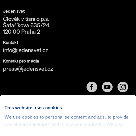
Jeden svět
Člověk v tísni o.p.s.
Šafaříkova 635/24
120 00 Praha 2
Kontakt
info@jedensvet.cz
Kontakt pro média
press@jedensvet.cz
This website uses cookies
We use cookies to personalise content and ads, to provide
social media features and to analyse our traffic. We also
Cookies
| © 1999-2026 Člověk v tísni o.p.s., web běží
v rámci bezplatného
serverhosting
společnosti
share information about your use of our site with our social