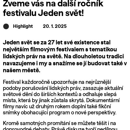
Zveme vás na další ročník
festivalu Jeden svět!
Highlight
20. 1. 2025
Jeden svět se za 27 let své existence stal
největším filmovým festivalem s tematikou
lidských práv na světě. Na dlouholetou tradici
navazujeme i my a snažíme se jí budovat také v
našem městě.
Festival každoročně upozorňuje na nejrůznější
podoby porušování lidských práv, zasazuje aktuální
světové dění do širších kontextů a odhaluje slepá
místa, která by jinak zůstala skrytá. Dokumentární
filmy navíc už druhým rokem doplní také fikční
snímky obohacující program o nové perspektivy.
Kromě samotných promítání se můžete těšit i na
doprovodné debaty. Právě diskuze tvoří nedílnou