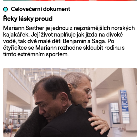
Celovečerní dokument
Řeky lásky proud
Mariann Sæther je jednou z nejznámějších norských
kajakářek. Její život naplňuje jak jízda na divoké
vodě, tak dvě malé děti Benjamin a Saga. Po
čtyřicítce se Mariann rozhodne skloubit rodinu s
tímto extrémním sportem.