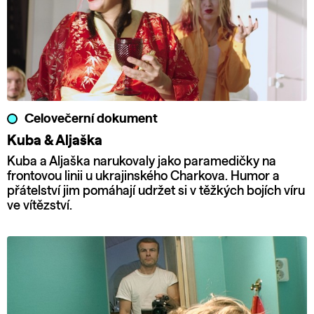
Celovečerní dokument
Kuba & Aljaška
Kuba a Aljaška narukovaly jako paramedičky na
frontovou linii u ukrajinského Charkova. Humor a
přátelství jim pomáhají udržet si v těžkých bojích víru
ve vítězství.