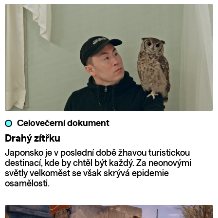
Celovečerní dokument
Drahý zítřku
Japonsko je v poslední době žhavou turistickou
destinací, kde by chtěl být každý. Za neonovými
světly velkoměst se však skrývá epidemie
osamělosti.