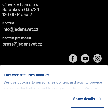
Člověk v tísni o.p.s.
Šafaříkova 635/24
120 00 Praha 2
Kontakt
info@jedensvet.cz
Kontakt pro média
press@jedensvet.cz
This website uses cookies
We use cookies to personalise content and ads, to provide
Cookies
| © 1999-2026 Člověk v tísni o.p.s., web běží
social media features and to analyse our traffic. We also
v rámci bezplatného
serverhosting
společnosti
share information about your use of our site with our social
CZECHIA.COM
Show details
media, advertising and analytics partners who may
combine it with other information that you’ve provided to