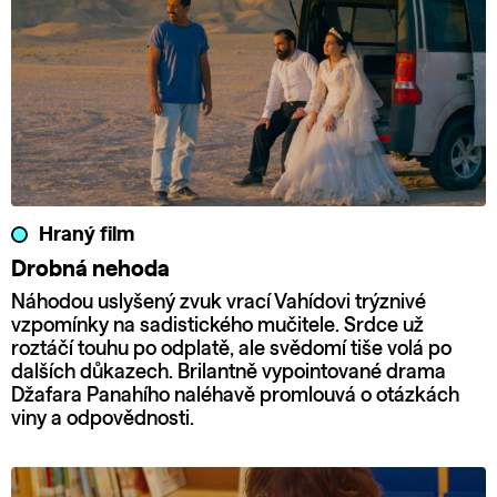
Hraný film
Drobná nehoda
Náhodou uslyšený zvuk vrací Vahídovi trýznivé
vzpomínky na sadistického mučitele. Srdce už
roztáčí touhu po odplatě, ale svědomí tiše volá po
dalších důkazech. Brilantně vypointované drama
Džafara Panahího naléhavě promlouvá o otázkách
viny a odpovědnosti.