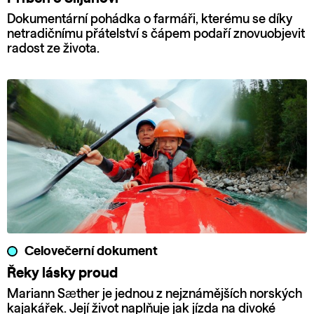
Dokumentární pohádka o farmáři, kterému se díky
netradičnímu přátelství s čápem podaří znovuobjevit
radost ze života.
Celovečerní dokument
Řeky lásky proud
Mariann Sæther je jednou z nejznámějších norských
kajakářek. Její život naplňuje jak jízda na divoké