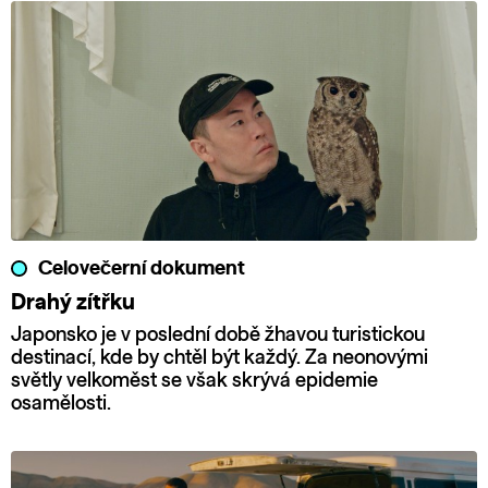
Celovečerní dokument
Drahý zítřku
Japonsko je v poslední době žhavou turistickou
destinací, kde by chtěl být každý. Za neonovými
světly velkoměst se však skrývá epidemie
osamělosti.