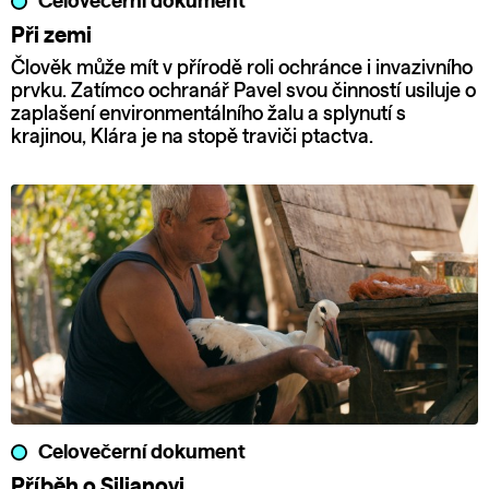
Celovečerní dokument
Při zemi
Člověk může mít v přírodě roli ochránce i invazivního
prvku. Zatímco ochranář Pavel svou činností usiluje o
zaplašení environmentálního žalu a splynutí s
krajinou, Klára je na stopě traviči ptactva.
Celovečerní dokument
Příběh o Siljanovi