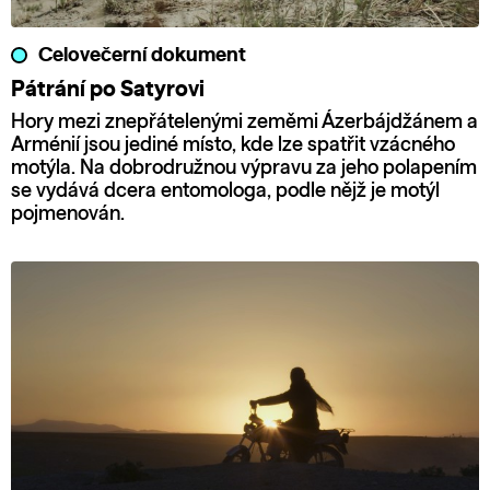
Celovečerní dokument
Pátrání po Satyrovi
Hory mezi znepřátelenými zeměmi Ázerbájdžánem a
Arménií jsou jediné místo, kde lze spatřit vzácného
motýla. Na dobrodružnou výpravu za jeho polapením
se vydává dcera entomologa, podle nějž je motýl
pojmenován.