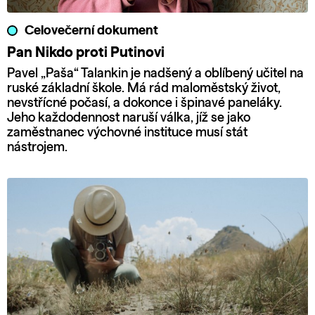
Celovečerní dokument
Pan Nikdo proti Putinovi
Pavel „Paša“ Talankin je nadšený a oblíbený učitel na
ruské základní škole. Má rád maloměstský život,
nevstřícné počasí, a dokonce i špinavé paneláky.
Jeho každodennost naruší válka, jíž se jako
zaměstnanec výchovné instituce musí stát
nástrojem.