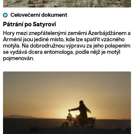
Celovečerní dokument
Pátrání po Satyrovi
Hory mezi znepřátelenými zeměmi Ázerbájdžánem a
Arménií jsou jediné místo, kde lze spatřit vzácného
motýla. Na dobrodružnou výpravu za jeho polapením
se vydává dcera entomologa, podle nějž je motýl
pojmenován.