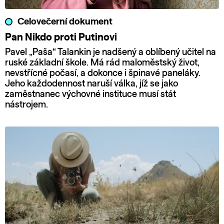
Celovečerní dokument
Pan Nikdo proti Putinovi
Pavel „Paša“ Talankin je nadšený a oblíbený učitel na
ruské základní škole. Má rád maloměstský život,
nevstřícné počasí, a dokonce i špinavé paneláky.
Jeho každodennost naruší válka, jíž se jako
zaměstnanec výchovné instituce musí stát
nástrojem.