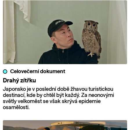
Celovečerní dokument
Drahý zítřku
Japonsko je v poslední době žhavou turistickou
destinací, kde by chtěl být každý. Za neonovými
světly velkoměst se však skrývá epidemie
osamělosti.