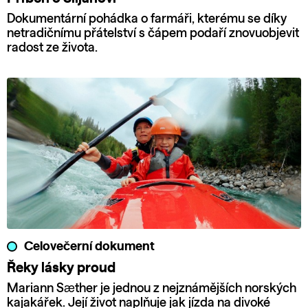
Dokumentární pohádka o farmáři, kterému se díky
netradičnímu přátelství s čápem podaří znovuobjevit
radost ze života.
Celovečerní dokument
Řeky lásky proud
Mariann Sæther je jednou z nejznámějších norských
kajakářek. Její život naplňuje jak jízda na divoké