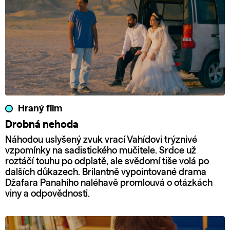
Hraný film
Drobná nehoda
Náhodou uslyšený zvuk vrací Vahídovi trýznivé
vzpomínky na sadistického mučitele. Srdce už
roztáčí touhu po odplatě, ale svědomí tiše volá po
dalších důkazech. Brilantně vypointované drama
Džafara Panahího naléhavě promlouvá o otázkách
viny a odpovědnosti.