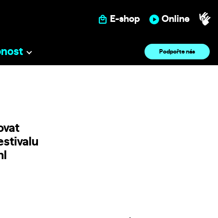
E-shop
Online
pnost
Podpořte nás
ovat
estivalu
hl