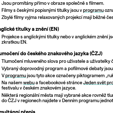
Jsou promítány přímo v obraze společně s filmem.
Filmy s českými popisnými titulky jsou v
programu
ozn
Zbylé filmy vyjma relaxovaných projekcí mají běžné česk
glické titulky a znění (EN)
Projekce s anglickými titulky nebo v anglickém znění j
zkratkou EN.
umočení do českého znakového jazyka (ČZJ)
Tlumočení mluveného slova pro uživatele a uživatelky 
Vybraný doprovodný program a pofilmové debaty jsou 
V
programu
jsou tyto akce označeny piktogramem „ruk
Na našem
webu
a facebookové stránce
Jeden svět pro
festivalu v českém znakovém jazyce.
Některá regionální města mají vybrané akce rovněž t
do ČZJ v regionech najdete v Denním programu jednot
multánní přepis