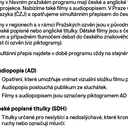
my v hlavním pražském programu mají české a anglické tit
projekce. Nabízíme také filmy s audiopopisem. V Praz
azyka (ČZJ) a opatřujeme simultánním přepisem do čes
my v regionech a v rámci Pražských ozvěn jsou v původní
české popisné nebo anglické titulky. Dětské filmy jsou s
m a případném tlumočení debat do českého znakového ja
t či ozvěn (viz piktogramy).
multánní přepis najdete v době programu vždy na stejn
diopopis (AD)
Opatření, které umožňuje vnímat vizuální složku film
Audiopopis poslouchá publikum ze sluchátek.
Filmy s audiopopisem jsou označeny piktogramem AD
ské popisné titulky (SDH)
Titulky určené pro neslyšící a nedoslýchavé, které krom
ruchy nebo označují mluvčí.