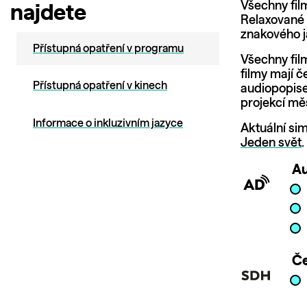
Všechny fil
najdete
Relaxované 
znakového j
Přístupná opatření v programu
Všechny fil
filmy mají 
Přístupná opatření v kinech
audiopopise
projekcí měs
Informace o inkluzivním jazyce
Aktuální si
Jeden svět
.
Au
Če