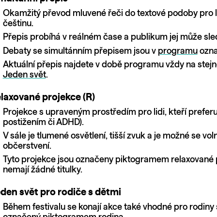
Okamžitý převod mluvené řeči do textové podoby pro lidi
češtinu.
Přepis probíhá v reálném čase a publikum jej může sle
Debaty se simultánním přepisem jsou v
programu
ozna
Aktuální přepis najdete v době programu vždy na ste
Jeden svět
.
laxované projekce (R)
Projekce s upraveným prostředím pro lidi, kteří prefer
postižením či ADHD).
V sále je tlumené osvětlení, tišší zvuk a je možné se 
občerstvení.
Tyto projekce jsou označeny piktogramem relaxované p
nemají žádné titulky.
den svět pro rodiče s dětmi
Během festivalu se konají akce také vhodné pro rodiny 