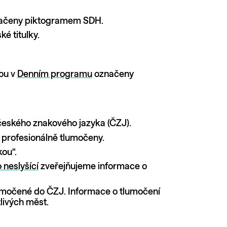
ačeny piktogramem SDH.
é titulky.
sou v
Denním programu
označeny
českého znakového jazyka (ČZJ).
profesionálně tlumočeny.
ou“.
 neslyšící
zveřejňujeme informace o
lumočené do ČZJ. Informace o tlumočení
livých měst.