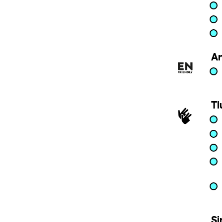
An
Tl
Si