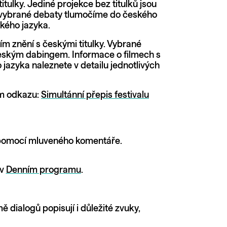
ulky. Jediné projekce bez titulků jsou
e vybrané debaty tlumočíme do českého
kého jazyka.
m znění s českými titulky. Vybrané
 českým dabingem. Informace o filmech s
zyka naleznete v detailu jednotlivých
ém odkazu:
Simultánní přepis festivalu
u pomocí mluveného komentáře.
 v
Denním programu
.
ě dialogů popisují i důležité zvuky,