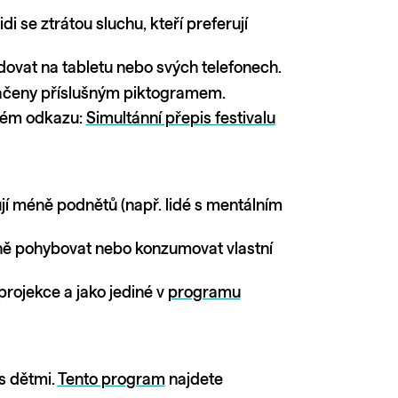
 se ztrátou sluchu, kteří preferují
dovat na tabletu nebo svých telefonech.
čeny příslušným piktogramem.
jném odkazu:
Simultánní přepis festivalu
ují méně podnětů (např. lidé s mentálním
volně pohybovat nebo konzumovat vlastní
rojekce a jako jediné v
programu
s dětmi.
Tento program
najdete