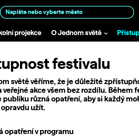
kolní projekce
O Jednom světě
Přístu
tupnost festivalu
m světě věříme, že je důležité zpřístupň
 a veřejné akce všem bez rozdílu. Během f
 publiku různá opatření, aby si každý mo
opravdu užít.
á opatření v programu