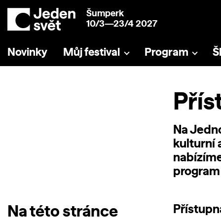
Šumperk
10/3—23/4 2027
Novinky
Můj festival
Program
Š
Přís
Na Jedno
kulturní
nabízíme
program 
Na této stránce
Přístupn