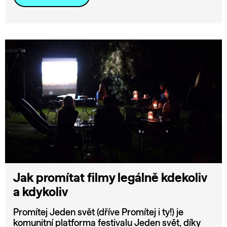
Jak promítat filmy legálně kdekoliv
a kdykoliv
Promítej Jeden svět (dříve Promítej i ty!) je
komunitní platforma festivalu Jeden svět, díky