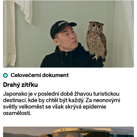
Celovečerní dokument
Drahý zítřku
Japonsko je v poslední době žhavou turistickou
destinací, kde by chtěl být každý. Za neonovými
světly velkoměst se však skrývá epidemie
osamělosti.