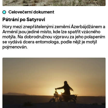
Celovečerní dokument
Pátrání po Satyrovi
Hory mezi znepřátelenými zeměmi Ázerbájdžánem a
Arménií jsou jediné místo, kde lze spatřit vzácného
motýla. Na dobrodružnou výpravu za jeho polapením
se vydává dcera entomologa, podle nějž je motýl
pojmenován.