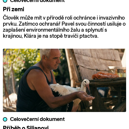
Celovečerní dokument
Při zemi
Člověk může mít v přírodě roli ochránce i invazivního
prvku. Zatímco ochranář Pavel svou činností usiluje o
zaplašení environmentálního žalu a splynutí s
krajinou, Klára je na stopě traviči ptactva.
Celovečerní dokument
Příběh o Siljanovi