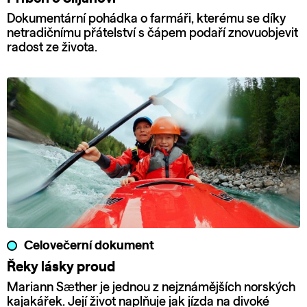
Dokumentární pohádka o farmáři, kterému se díky
netradičnímu přátelství s čápem podaří znovuobjevit
radost ze života.
Celovečerní dokument
Řeky lásky proud
Mariann Sæther je jednou z nejznámějších norských
kajakářek. Její život naplňuje jak jízda na divoké