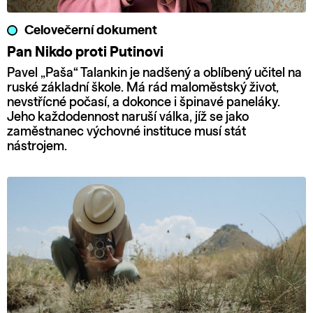
Celovečerní dokument
Pan Nikdo proti Putinovi
Pavel „Paša“ Talankin je nadšený a oblíbený učitel na
ruské základní škole. Má rád maloměstský život,
nevstřícné počasí, a dokonce i špinavé paneláky.
Jeho každodennost naruší válka, jíž se jako
zaměstnanec výchovné instituce musí stát
nástrojem.