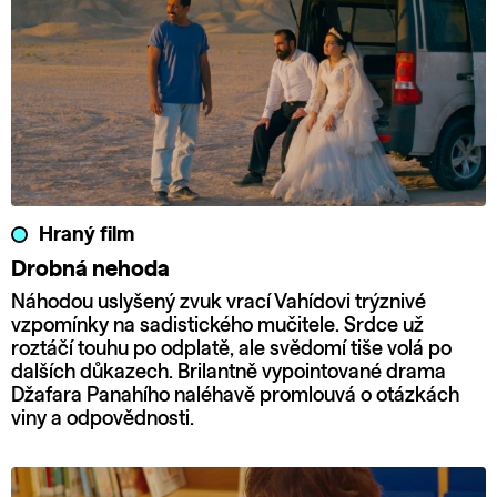
Hraný film
Drobná nehoda
Náhodou uslyšený zvuk vrací Vahídovi trýznivé
vzpomínky na sadistického mučitele. Srdce už
roztáčí touhu po odplatě, ale svědomí tiše volá po
dalších důkazech. Brilantně vypointované drama
Džafara Panahího naléhavě promlouvá o otázkách
viny a odpovědnosti.