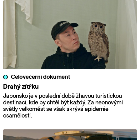
Celovečerní dokument
Drahý zítřku
Japonsko je v poslední době žhavou turistickou
destinací, kde by chtěl být každý. Za neonovými
světly velkoměst se však skrývá epidemie
osamělosti.