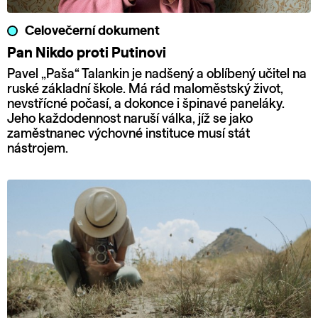
Celovečerní dokument
Pan Nikdo proti Putinovi
Pavel „Paša“ Talankin je nadšený a oblíbený učitel na
ruské základní škole. Má rád maloměstský život,
nevstřícné počasí, a dokonce i špinavé paneláky.
Jeho každodennost naruší válka, jíž se jako
zaměstnanec výchovné instituce musí stát
nástrojem.