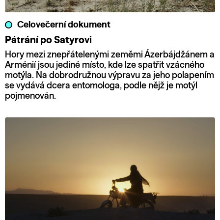
Celovečerní dokument
Pátrání po Satyrovi
Hory mezi znepřátelenými zeměmi Ázerbájdžánem a
Arménií jsou jediné místo, kde lze spatřit vzácného
motýla. Na dobrodružnou výpravu za jeho polapením
se vydává dcera entomologa, podle nějž je motýl
pojmenován.