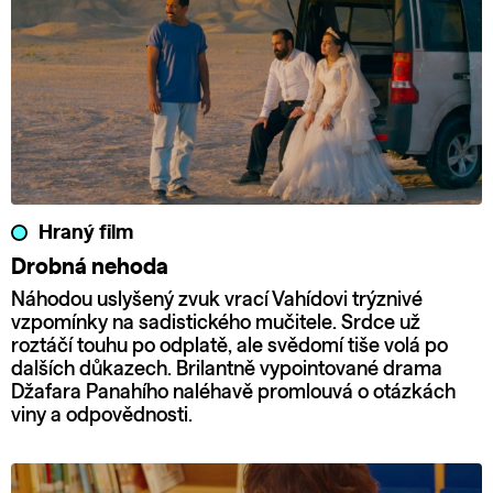
Hraný film
Drobná nehoda
Náhodou uslyšený zvuk vrací Vahídovi trýznivé
vzpomínky na sadistického mučitele. Srdce už
roztáčí touhu po odplatě, ale svědomí tiše volá po
dalších důkazech. Brilantně vypointované drama
Džafara Panahího naléhavě promlouvá o otázkách
viny a odpovědnosti.