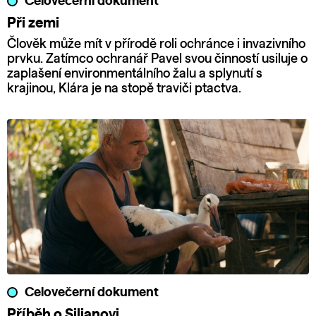
Celovečerní dokument
Při zemi
Člověk může mít v přírodě roli ochránce i invazivního
prvku. Zatímco ochranář Pavel svou činností usiluje o
zaplašení environmentálního žalu a splynutí s
krajinou, Klára je na stopě traviči ptactva.
Celovečerní dokument
Příběh o Siljanovi