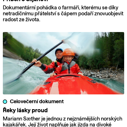
Dokumentární pohádka o farmáři, kterému se díky
netradičnímu přátelství s čápem podaří znovuobjevit
radost ze života.
Celovečerní dokument
Řeky lásky proud
Mariann Sæther je jednou z nejznámějších norských
kajakářek. Její život naplňuje jak jízda na divoké