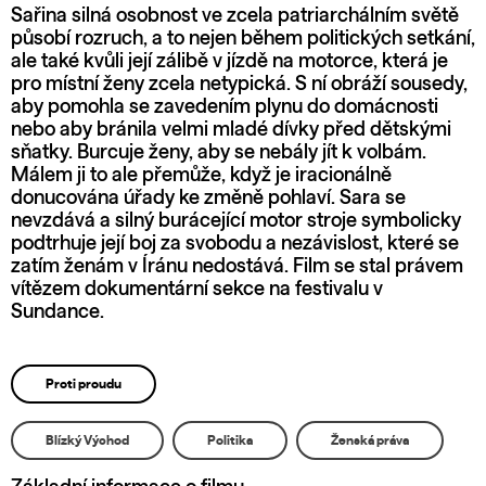
Sařina silná osobnost ve zcela patriarchálním světě
působí rozruch, a to nejen během politických setkání,
ale také kvůli její zálibě v jízdě na motorce, která je
pro místní ženy zcela netypická. S ní obráží sousedy,
aby pomohla se zavedením plynu do domácnosti
nebo aby bránila velmi mladé dívky před dětskými
sňatky. Burcuje ženy, aby se nebály jít k volbám.
Málem ji to ale přemůže, když je iracionálně
donucována úřady ke změně pohlaví. Sara se
nevzdává a silný burácející motor stroje symbolicky
podtrhuje její boj za svobodu a nezávislost, které se
zatím ženám v Íránu nedostává. Film se stal právem
vítězem dokumentární sekce na festivalu v
Sundance.
Proti proudu
Blízký Východ
Politika
Ženská práva