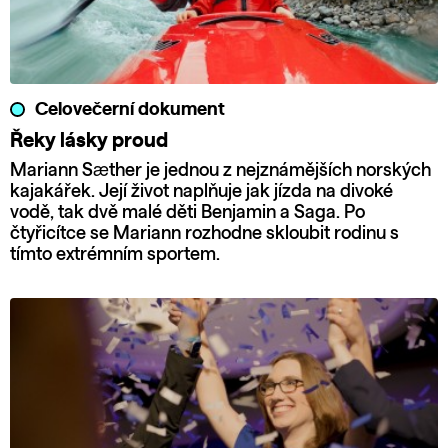
Celovečerní dokument
Řeky lásky proud
Mariann Sæther je jednou z nejznámějších norských
kajakářek. Její život naplňuje jak jízda na divoké
vodě, tak dvě malé děti Benjamin a Saga. Po
čtyřicítce se Mariann rozhodne skloubit rodinu s
tímto extrémním sportem.