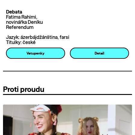
Debata
Fatima Rahimi,
novinářka Deníku
Referendum
Jazyk: ázerbájdžánština, farsi
Titulky: české
Vstupenky
Detail
Proti proudu