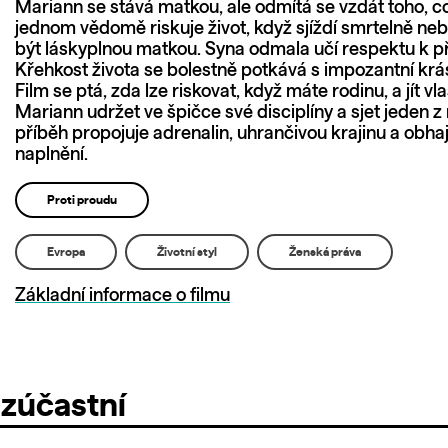
Mariann se stává matkou, ale odmítá se vzdát toho, c
jednom vědomě riskuje život, když sjíždí smrtelně n
být láskyplnou matkou. Syna odmala učí respektu k př
Křehkost života se bolestně potkává s impozantní krás
Film se ptá, zda lze riskovat, když máte rodinu, a jít vl
Mariann udržet ve špičce své disciplíny a sjet jeden z
příběh propojuje adrenalin, uhrančivou krajinu a obha
naplnění.
Proti proudu
Evropa
Životní styl
Ženská práva
Základní informace o filmu
 zúčastní