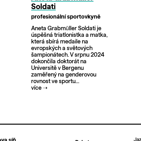
Soldati
profesionální sportovkyně
Aneta Grabmüller Soldati je
úspěšná triatlonistka a matka,
která sbírá medaile na
evropských a světových
šampionátech. V srpnu 2024
dokončila doktorát na
Universitě v Bergenu
zaměřený na genderovou
rovnost ve sportu...
více
➝
Jaz
va síň