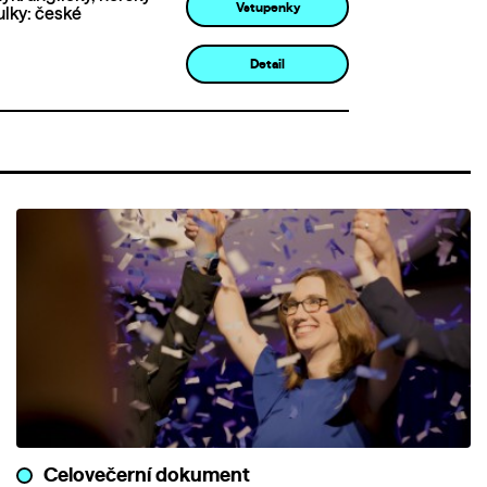
Vstupenky
ulky: české
Detail
Celovečerní dokument