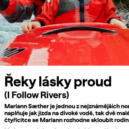
Řeky lásky proud
(I Follow Rivers)
Mariann Sæther je jednou z nejznámějších nors
naplňuje jak jízda na divoké vodě, tak dvě mal
čtyřicítce se Mariann rozhodne skloubit rodi