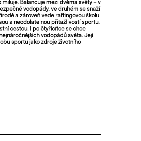
o miluje. Balancuje mezi dvěma světy – v
ebezpečné vodopády, ve druhém se snaží
írodě a zároveň vede raftingovou školu.
ou a neodolatelnou přitažlivostí sportu.
astní cestou. I po čtyřicítce se chce
 nejnáročnějších vodopádů světa. Její
jobu sportu jako zdroje životního