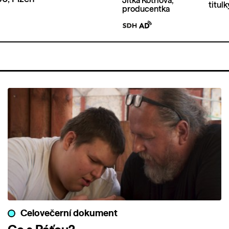
Jitka Kotrlová,
titulk
producentka
Celovečerní dokument