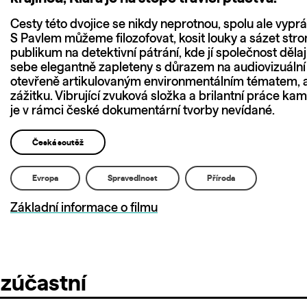
Cesty této dvojice se nikdy neprotnou, spolu ale vyprá
S Pavlem můžeme filozofovat, kosit louky a sázet st
publikum na detektivní pátrání, kde jí společnost dělají 
sebe elegantně zapleteny s důrazem na audiovizuální s
otevřeně artikulovaným environmentálním tématem, 
zážitku. Vibrující zvuková složka a brilantní práce ka
je v rámci české dokumentární tvorby nevídané.
Česká soutěž
Evropa
Spravedlnost
Příroda
Základní informace o filmu
 zúčastní