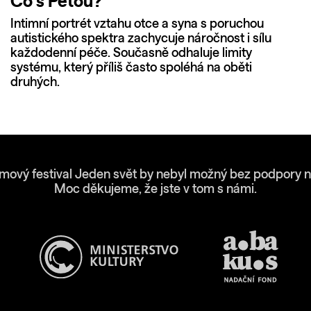
Co s Péťou?
Intimní portrét vztahu otce a syna s poruchou
autistického spektra zachycuje náročnost i sílu
každodenní péče. Současně odhaluje limity
systému, který příliš často spoléhá na oběti
druhých.
lmový festival Jeden svět by nebyl možný bez podpory n
Moc děkujeme, že jste v tom s námi.