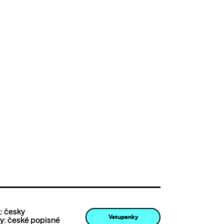
: česky
Vstupenky
ky: české popisné