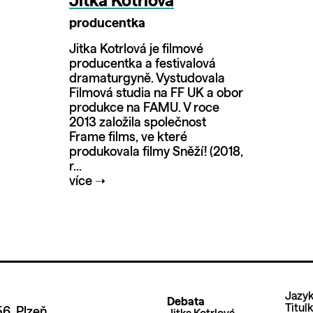
Jitka Kotrlová
producentka
Jitka Kotrlová je filmové
producentka a festivalová
dramaturgyně. Vystudovala
Filmová studia na FF UK a obor
produkce na FAMU. V roce
2013 založila společnost
Frame films, ve které
produkovala filmy Sněží! (2018,
r...
více
➝
Jazyk
Debata
Titul
6, Plzeň