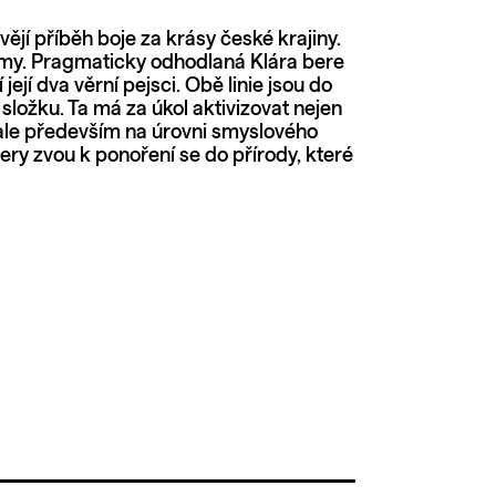
vějí příběh boje za krásy české krajiny.
romy. Pragmaticky odhodlaná Klára bere
její dva věrní pejsci. Obě linie jsou do
ložku. Ta má za úkol aktivizovat nejen
ale především na úrovni smyslového
mery zvou k ponoření se do přírody, které