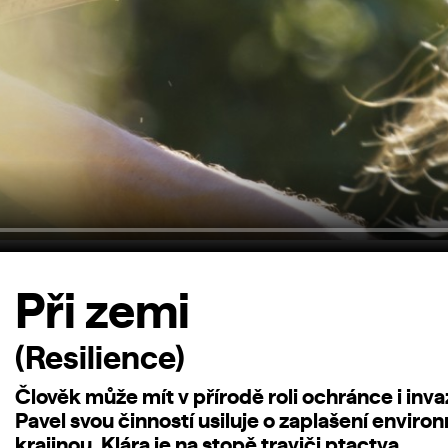
Při zemi
(Resilience)
Člověk může mít v přírodě roli ochránce i inv
Pavel svou činností usiluje o zaplašení environ
krajinou, Klára je na stopě traviči ptactva.