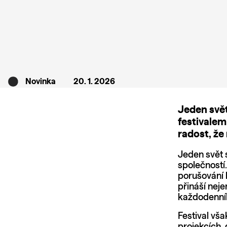
Novinka
20. 1. 2026
Jeden svět
festivalem
radost, že
Jeden svět 
společností
porušování 
přináší neje
každodenníh
Festival vša