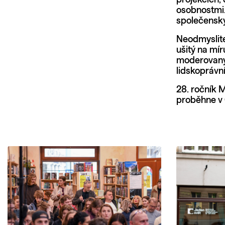
projekcích, 
osobnostmi.
společenský
Neodmyslitel
ušitý na mí
moderovaným
lidskoprávn
28. ročník 
proběhne v 