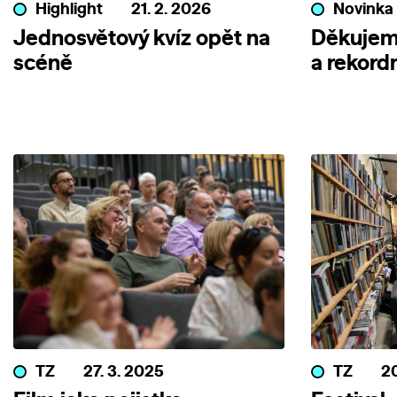
Highlight
21. 2. 2026
Novinka
Jednosvětový kvíz opět na
Děkujeme
scéně
a rekord
TZ
27. 3. 2025
TZ
20