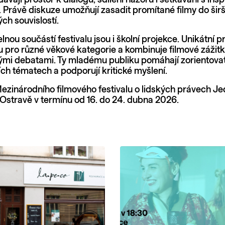
dávají prostor k dialogu, sdílení názorů i setkávání s insp
 Právě diskuze umožňují zasadit promítané filmy do šir
ch souvislostí.
nou součástí festivalu jsou i školní projekce. Unikátní 
ru pro různé věkové kategorie a kombinuje filmové zážitk
i debatami. Ty mladému publiku pomáhají zorientovat
ích tématech a podporují kritické myšlení.
Mezinárodního filmového festivalu o lidských právech Je
Ostravě v termínu od 16. do 24. dubna 2026.