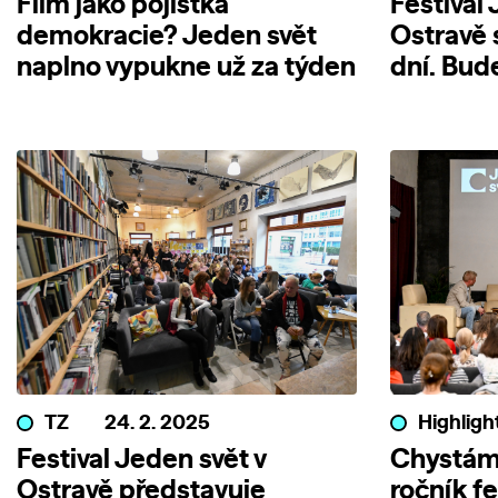
Film jako pojistka
Festival 
demokracie? Jeden svět
Ostravě s
naplno vypukne už za týden
dní. Bud
TZ
24. 2. 2025
Highligh
Festival Jeden svět v
Chystáme
Ostravě představuje
ročník fe