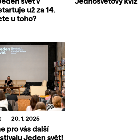
Jeden svět v
Jednosvětový kvíz
tartuje už za 14.
ete u toho?
t
20. 1. 2025
 pro vás další
stivalu Jeden svět!