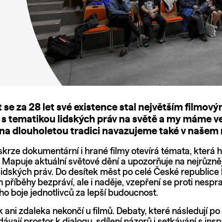
 se za 28 let své existence stal největším filmov
 s tematikou lidských práv na světě a my máme v
 na dlouholetou tradici navazujeme také v našem
skrze dokumentární i hrané filmy otevírá témata, která 
. Mapuje aktuální světové dění a upozorňuje na nejrůzně
lidských práv. Do desítek měst po celé České republic
n příběhy bezpráví, ale i naděje, vzepření se proti nespra
o boje jednotlivců za lepší budoucnost.
k ani zdaleka nekončí u filmů. Debaty, které následují p