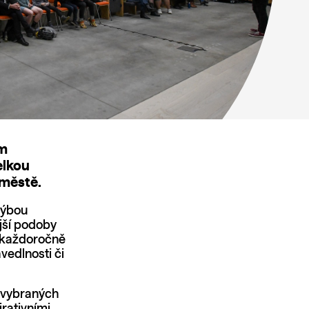
ým
elkou
 městě.
hýbou
jší podoby
e každoročně
vedlnosti či
o vybraných