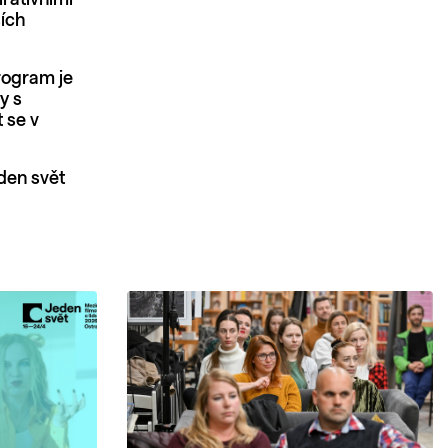
irativními
ších
program je
y s
 se v
den svět