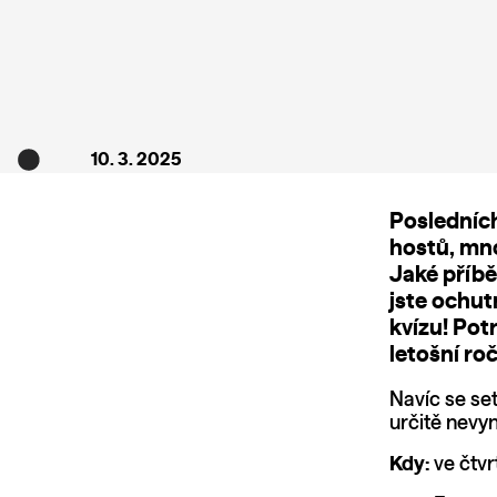
10. 3. 2025
Posledních
hostů, mno
Jaké příbě
jste ochut
kvízu! Pot
letošní roč
Navíc se set
určitě nevy
Kdy:
ve čtvr