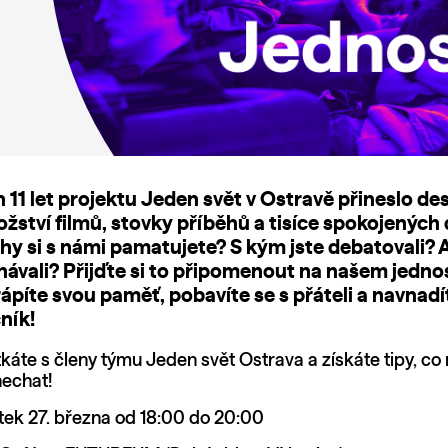
 11 let projektu Jeden svět v Ostravě přineslo de
žství filmů, stovky příběhů a tisíce spokojených 
hy si s námi pamatujete? S kým jste debatovali? A 
návali? Přijďte si to připomenout na našem jedn
rápíte svou paměť, pobavíte se s přáteli a navnadí
ník!
káte s členy týmu Jeden svět Ostrava a získáte tipy, co 
nechat!
tek 27. března od 18:00 do 20:00