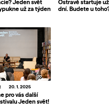
cie? Jeden svět
Ostravě startuje už
ypukne už za týden
dní. Budete u toho
t
20. 1. 2025
 pro vás další
stivalu Jeden svět!