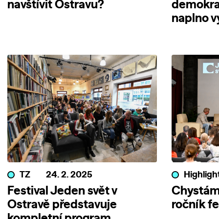
navštívit Ostravu?
demokra
naplno v
TZ
24. 2. 2025
Highligh
Festival Jeden svět v
Chystáme
Ostravě představuje
ročník fe
kompletní program