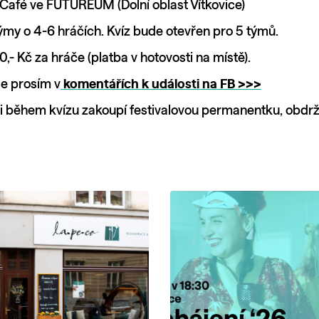
Café ve FUTUREUM (Dolní oblast Vítkovice)
ýmy o 4-6 hráčích. Kvíz bude otevřen pro 5 týmů.
0,- Kč za hráče (platba v hotovosti na místě).
se prosím v
komentářích k události na FB >>>
si během kvízu zakoupí festivalovou permanentku, obdr