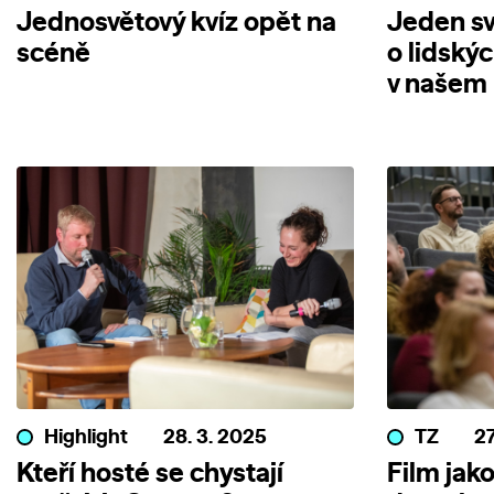
Jednosvětový kvíz opět na
Jeden sv
scéně
o lidský
v našem
Highlight
28. 3. 2025
TZ
27
Kteří hosté se chystají
Film jako