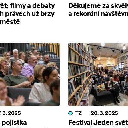
ět: filmy a debaty
Děkujeme za skvěl
ch právech už brzy
a rekordní návštěv
 městě
. 3. 2025
TZ
20. 3. 2025
 pojistka
Festival Jeden svět