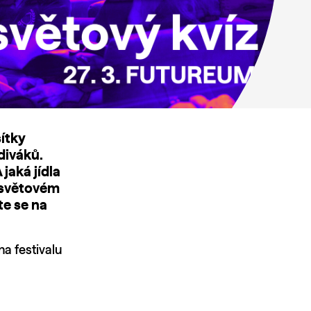
sítky
diváků.
jaká jídla
osvětovém
te se na
na festivalu