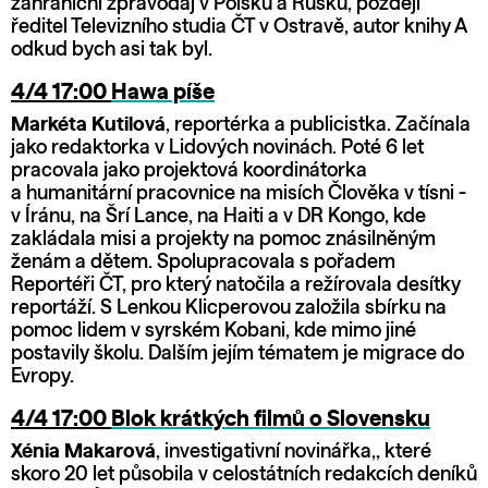
zahraniční zpravodaj v Polsku a Rusku, později
ředitel Televizního studia ČT v Ostravě, autor knihy A
odkud bych asi tak byl.
4/4 17:00
Hawa píše
Markéta Kutilová
, reportérka a publicistka. Začínala
jako redaktorka v Lidových novinách. Poté 6 let
pracovala jako projektová koordinátorka
a humanitární pracovnice na misích Člověka v tísni -
v Íránu, na Šrí Lance, na Haiti a v DR Kongo, kde
zakládala misi a projekty na pomoc znásilněným
ženám a dětem. Spolupracovala s pořadem
Reportéři ČT, pro který natočila a režírovala desítky
reportáží. S Lenkou Klicperovou založila sbírku na
pomoc lidem v syrském Kobani, kde mimo jiné
postavily školu. Dalším jejím tématem je migrace do
Evropy.
4/4 17:00
Blok krátkých filmů o Slovensku
Xénia Makarová
, investigativní novinářka,, které
skoro 20 let působila v celostátních redakcích deníků