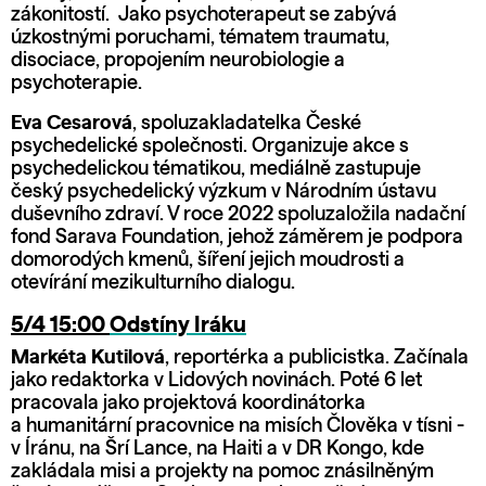
zákonitostí. Jako psychoterapeut se zabývá
úzkostnými poruchami, tématem traumatu,
disociace, propojením neurobiologie a
psychoterapie.
E‍va Cesarová
, spoluzakladatelka České
psychedelické společnosti. Organizuje akce s
psychedelickou tématikou, mediálně zastupuje
český psychedelický výzkum v Národním ústavu
duševního zdraví. V roce 2022 spoluzaložila nadační
fond Sarava Foundation, jehož záměrem je podpora
domorodých kmenů, šíření jejich moudrosti a
otevírání mezikulturního dialogu.
5/4 15:00
Odstíny Iráku
Markéta Kutilová
, reportérka a publicistka. Začínala
jako redaktorka v Lidových novinách. Poté 6 let
pracovala jako projektová koordinátorka
a humanitární pracovnice na misích Člověka v tísni -
v Íránu, na Šrí Lance, na Haiti a v DR Kongo, kde
zakládala misi a projekty na pomoc znásilněným