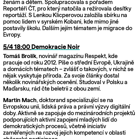
ženám a dětem. Spolupracovala s pořadem
Reportéři ČT, pro který natočila a režírovala desítky
reportáží. S Lenkou Klicperovou založila sbírku na
pomoc lidem v syrském Kobani, kde mimo jiné
postavily školu. Dalším jejím tématem je migrace do
Evropy.
5/4 18:00
Demokracie Noir
Tomáš Brolík
, novinář magazínu Respekt, kde
pracuje od roku 2012. Píše o střední Evropě, Ukrajině
a domácích tématech – zvlášť o takových, v nichž se
nějak vyskytuje příroda. Za svoje články dostal
několik novinářských ocenění. Studoval v Polsku a
Maďarsku, rád čte beletrii z obou zemí.
Martin Mach
, doktorand specializující se na
Evropskou unii, lidská práva a právní výzvy digitální
doby. Aktivně se zapojuje do mezinárodních projektů
podporujících aktivní zapojení mladých lidí do
demokratických procesů, včetně iniciativ
zaměřených na rozvoj jejich kompetencí v oblasti