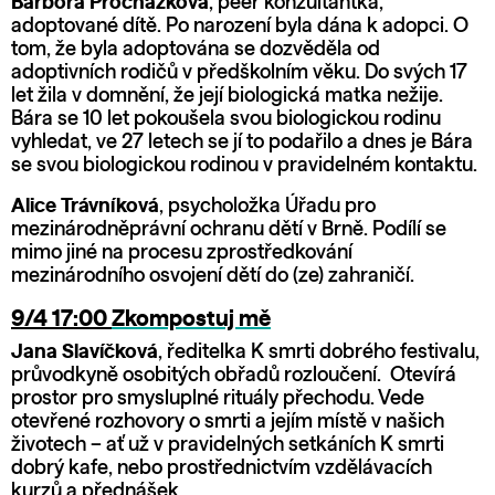
Barbora Procházková
, p‍eer konzultantka,
adoptované dítě. Po narození byla dána k adopci. O
tom, že byla adoptována se dozvěděla od
adoptivních rodičů v předškolním věku. Do svých 17
let žila v domnění, že její biologická matka nežije.
Bára se 10 let pokoušela svou biologickou rodinu
vyhledat, ve 27 letech se jí to podařilo a dnes je Bára
se svou biologickou rodinou v pravidelném kontaktu.
Alice Trávníková
, psycholožka Úřadu pro
mezinárodněprávní ochranu dětí v Brně. Podílí se
mimo jiné na procesu zprostředkování
mezinárodního osvojení dětí do (ze) zahraničí.
9/4 17:00
Zkompostuj mě
Jana Slavíčková
, ředitelka K smrti dobrého festivalu,
průvodkyně osobitých obřadů rozloučení. Otevírá
prostor pro smysluplné rituály přechodu. Vede
otevřené rozhovory o smrti a jejím místě v našich
životech – ať už v pravidelných setkáních K smrti
dobrý kafe, nebo prostřednictvím vzdělávacích
kurzů a přednášek.