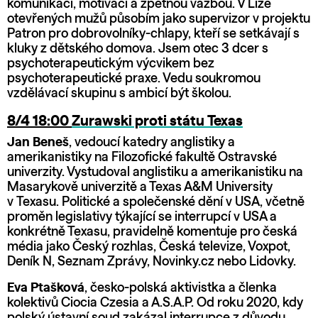
komunikací, motivací a zpětnou vazbou. V Lize
otevřených mužů působím jako supervizor v projektu
Patron pro dobrovolníky-chlapy, kteří se setkávají s
kluky z dětského domova. Jsem otec 3 dcer s
psychoterapeutickým výcvikem bez
psychoterapeutické praxe. Vedu soukromou
vzdělávací skupinu s ambicí být školou.
8/4 18:00
Zurawski proti státu Texas
Jan Beneš
, vedoucí katedry anglistiky a
amerikanistiky na Filozofické fakultě Ostravské
univerzity. Vystudoval anglistiku a amerikanistiku na
Masarykově univerzitě a Texas A&M University
v Texasu. Politické a společenské dění v USA, včetně
proměn legislativy týkající se interrupcí v USA a
konkrétně Texasu, pravidelně komentuje pro česká
média jako Český rozhlas, Česká televize, Voxpot,
Deník N, Seznam Zprávy, Novinky.cz nebo Lidovky.
Eva Ptašková
, česko-polská aktivistka a členka
kolektivů Ciocia Czesia a A.S.A.P. Od roku 2020, kdy