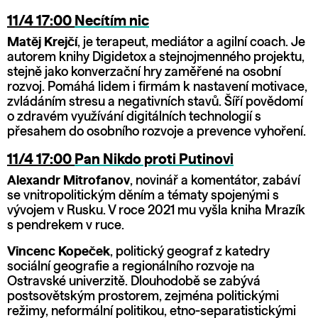
11/4 17:00
Necítím nic
Matěj Krejčí
, je terapeut, mediátor a agilní coach. Je
autorem knihy Digidetox a stejnojmenného projektu,
stejně jako konverzační hry zaměřené na osobní
rozvoj. Pomáhá lidem i firmám k nastavení motivace,
zvládáním stresu a negativních stavů. Šíří povědomí
o zdravém využívání digitálních technologií s
přesahem do osobního rozvoje a prevence vyhoření.
11/4 17:00
Pan Nikdo proti Putinovi
Alexandr Mitrofanov
, novinář a komentátor, zabáví
se vnitropolitickým děním a tématy spojenými s
vývojem v Rusku. V roce 2021 mu vyšla kniha Mrazík
s pendrekem v ruce.
Vincenc Kopeček
, politický geograf z katedry
sociální geografie a regionálního rozvoje na
Ostravské univerzitě. Dlouhodobě se zabývá
postsovětským prostorem, zejména politickými
režimy, neformální politikou, etno-separatistickými