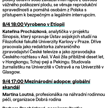
polský ústavní soud zakázal interrupce z důvodu
vážného poškození plodu, se věnuje reprodukční
spravedlnosti a pomáhá osobám z Polska s
přístupem k bezpečným a legálním interrupcím.
8/4 18:00
Vyrobeno v Etiopii
Kateřina Procházková
, analytička v projektu
Sinopsis, který spravuje Ústav asijských studií na
Filozofické fakultě Univerzity Karlovy v Praze. Dříve
pracovala jako redaktorka zahraničního
zpravodajství České televize a jako zpravodajka
Českého rozhlasu v Asii. V Asii žila přibližně deset let,
v Hongkongu, Tchaj-peji a Pekingu. Studovala
žurnalistiku na Univerzitě v Ostravě a na Univerzitě v
Glasgow.
9/4 17:00
Mezinárodní adopce: globální
skandál
Martina Loutná
, profesionálka na náhradní rodinnou
péči, organizace Dobrá rodina