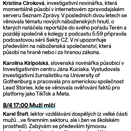
Kristina Ciroková
, investigativní novinářka, která
momentálně působí v internetovém zpravodajském
serveru Seznam Zprávy. V posledních dvou letech se
věnovala tématu nových náboženských hnutí, o
kterých natáčela reportáže do svého pořadu Terén a
později společně s kolegy z podcastu 5:59 připravila
podcastovou sérii Sekty CZ. V ní upozorňuje
především na náboženská společenství, která
působí na hraně nebo i za hranou zákona.
K‍arolína Kiripolská
, slovenská novinářka působící v
Investigativním centru Jána Kuciaka. Vystudovala
investigativní žurnalistiku na University of
Gothenburg a pracovala pro americkou společnost
Lead Stories, kde se věnovala ověřování faktů pro
platforny jako TikTok a Meta.
8/4 17:00
Muži mlčí
Karel Štefl
, lektor vzdělávání dospělých (z velké části
mužů ...ve firemním sektoru, ale i žen ve školském
prostředí). Zabývám se především týmovou