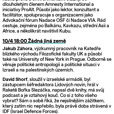
dlouholetým členem Amnesty International a
iniciativy ProAlt. Působí jako lektor, konzultant a
facilitátor, spolupracuje s organizacemi jako
Advokační fórum Nadace OSF či Nadace VIA. Rád
cestuje, zejména po Balkánu, Kavkazu, střední Asii a
Africe, a několikrát navštívil Kubu.
10/4 18:00
Žádná jiná země
Jakub Záhora
, výzkumný pracovník na Katedře
blízkého východu Filozofické fakulty UK a působí
také na University of New York in Prague. Odborně se
věnuje politické antropologii a politické situaci v
Izraeli a na palestinských územích.
David Shorf
, sloužil v izraelské armádě, byl
zástupcem šéfredaktora Lidových novin, hrál v
Raketě Bořka Slezáčka, napsal dvě knihy, má svůj
podcast a je vztahový kouč. Co si z toho všeho
vybrat? Sám o sobě říká, že nejsilnějším zážitkem,
který zatím nic nepřebilo, byla právě doba strávená v
IDF (Israel Defence Forces).