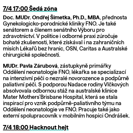
7/4 17:00
Šedá zóna
Doc. MUDr. Ondřej Šimetka, Ph.D., MBA
, přednosta
Gynekologicko-porodnické kliniky FNO. Je také
senátorem a členem senátního Výboru pro
zdravotnictví. V politice i odborné praxi zúročuje
bohaté zkušenosti, které získával i na zahraničních
misích Lékařů bez hranic, OSN, Caritas a Australské
chirurgické společnosti.
MUDr. Pavla Zárubová
, zástupkyně primářky
Oddělení neonatologie FNO, lékařka se specializací
na intenzivní péči o nezralé novorozence a podpůrně
paliativní péči. S podporou Nadace rodiny Vlčkových
absolvovala odbornou stáž na australské klinice
Mater Mothers’Brisbane Hospital, která se stala
inspirací pro vznik podpůrně-paliativního týmu na
Oddělení neonatologie ve FNO. Pracuje také jako
externí spolupracovník v mobilním hospici Ondrášek.
7/4 18:00
Hacknout hejt