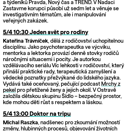
a týdeníků Pravda, Nový čas a TREND. V Nadaci
Zastavme korupci působí už sedm let a věnuje se
investigativním tématům, ale i manipulování
veřejných zakázek.
5/4 10:30
Jeden svět pro rodiny
Kateřina Trávníček
, dělá z rodičovství uchopitelnou
disciplínu. Jako psychoterapeutka ve výcviku,
mentorka a lektorka provází denně stovky rodičů
náročnými situacemi i pocity. Je autorkou
vzdělávacího seriálu Víc lehkosti v rodičovství, který
přináší praktické rady, terapeutická zamyšlení a
vědecké poznatky přežvýkané do lidského jazyka.
Vydává také oceňovaný, pečující podcast
Mrchy z
pekel
pro přetížené ženy a jejich okolí. V Ostravě
založila dětskou skupinu Šídlo – bezpečný prostor,
kde mohou děti růst s respektem a láskou.
5/4 13:00
Doktor na tripu
Michal Raszka
, nadšenec pro zkoumání možností
změny, hlubinných procesů, objevování životních