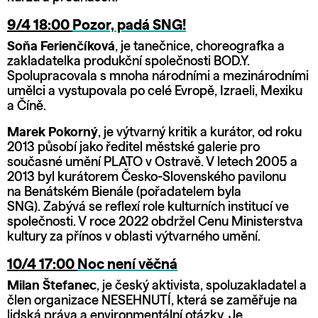
9/4 18:00
Pozor, padá SNG!
Soňa Ferienčíková
, je tanečnice, choreografka a
zakladatelka produkční společnosti BOD.Y.
Spolupracovala s mnoha národními a mezinárodními
umělci a vystupovala po celé Evropě, Izraeli, Mexiku
a Číně.
M‍arek Pokorný
, je výtvarný kritik a kurátor, od roku
2013 působí jako ředitel městské galerie pro
současné umění PLATO v Ostravě. V letech 2005 a
2013 byl kurátorem Česko-Slovenského pavilonu
na Benátském Bienále (pořadatelem byla
SNG). Zabývá se reflexí role kulturních institucí ve
společnosti. V roce 2022 obdržel Cenu Ministerstva
kultury za přínos v oblasti výtvarného umění.
10/4 17:00
Noc není věčná
Milan Štefanec
, je český aktivista, spoluzakladatel a
člen organizace NESEHNUTÍ, která se zaměřuje na
lidská práva a environmentální otázky. Je