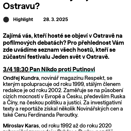
Ostravu?
Highlight
28. 3. 2025
Zajímá vás, kteří hosté se objeví v Ostravě na
pofilmových debatách? Pro přehlednost Vám
zde uvádíme seznam všech hostů, kteří se
zúčastní festivalu Jeden svět v Ostravě.
3/4 18:30
Pan Nikdo proti Putinovi
Ondřej Kundra
, novinář magazínu Respekt, se
kterým spolupracuje od roku 1999, stálým členem
redakce je od roku 2002. Zaměřuje se na působení
cizích mocností v Evropě a Česku, především Ruska
a Číny, na českou politiku a justici. Za investigativní
texty a reportáže získal několik Novinářských cen a
také Cenu Ferdinanda Peroutky.
M‍iroslav Karas
, od roku 1992 až do roku 2020