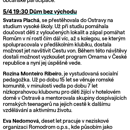
občanské participace.
5/4 19:30
Dům bez východu
Svatava Plachá
, se přestěhovala do Ostravy na
studium vysoké školy. Už při studiu pomáhala
doučovat děti z vyloučených lokalit a zápal pomáhat
Romům v ní rostl čím dál víc, až s kolegou, se kterým
spolupracovala v předškolním klubíku, dostala
možnost jet navštívit Cestu von. Během této návštěvy
dostali možnost vyzkoušet program Omama v České
republice a nyní jej úspěšně vede.
Rozina Monteiro Ribeiro
, je vystudovaná socialní
pedagožka. Už po dobu 15 let se věnuje romské
komunitě, v minulosti vedla po dobu 7 let
nízkoprahovou klubovnu pro děti žijící v hotelovém
domě v Ostravě a mentorovala skupiny dospívajících
romských teenagerů na jejich cestě k dalšímu
vzdělávání a aktivnímu životu.
Eva Nedomová,
deset let pracuje v neziskové
organizaci Romodrom o.p.s., kde působím jako