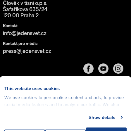
Člověk v tísni o.p.s.
Šafaříkova 635/24
120 00 Praha 2
Kontakt
info@jedensvet.cz
Kontakt pro média
press@jedensvet.cz
This website uses cookies
We use cookies to personalise content and ads, to provide
social media features and to analyse our traffic. We also
Cookies
| © 1999-2026 Člověk v tísni o.p.s., web běží
v rámci bezplatného
serverhosting
společnosti
share information about your use of our site with our social
CZECHIA.COM
Show details
media, advertising and analytics partners who may
combine it with other information that you’ve provided to