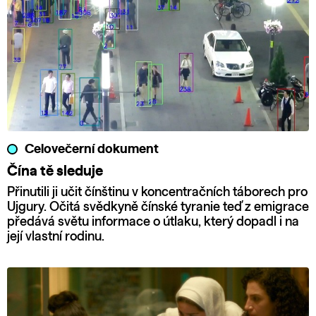
Celovečerní dokument
Čína tě sleduje
Přinutili ji učit čínštinu v koncentračních táborech pro
Ujgury. Očitá svědkyně čínské tyranie teď z emigrace
předává světu informace o útlaku, který dopadl i na
její vlastní rodinu.