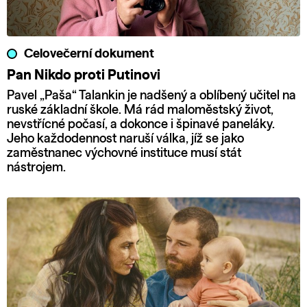
Celovečerní dokument
Pan Nikdo proti Putinovi
Pavel „Paša“ Talankin je nadšený a oblíbený učitel na
ruské základní škole. Má rád maloměstský život,
nevstřícné počasí, a dokonce i špinavé paneláky.
Jeho každodennost naruší válka, jíž se jako
zaměstnanec výchovné instituce musí stát
nástrojem.