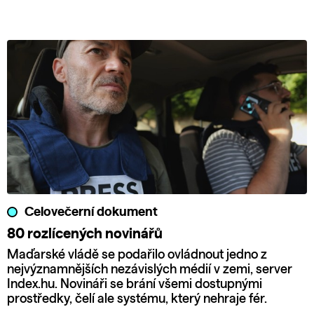
Celovečerní dokument
80 rozlícených novinářů
Maďarské vládě se podařilo ovládnout jedno z
nejvýznamnějších nezávislých médií v zemi, server
Index.hu. Novináři se brání všemi dostupnými
prostředky, čelí ale systému, který nehraje fér.