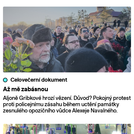
Celovečerní dokument
Až mě zabásnou
Aljoně Gribkové hrozí vězení. Důvod? Pokojný protest
proti policejnímu zásahu během uctění památky
zesnulého opozičního vůdce Alexeje Navalného.