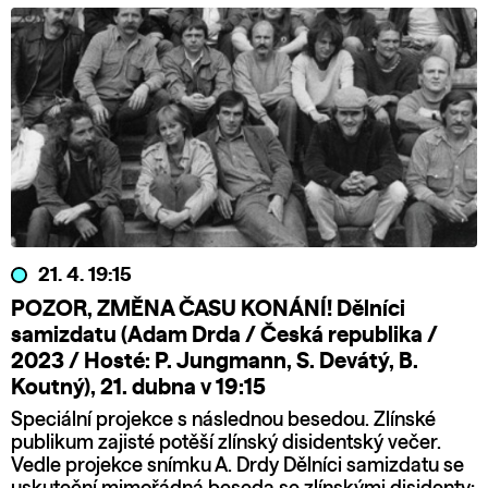
21. 4. 19:15
POZOR, ZMĚNA ČASU KONÁNÍ! Dělníci
samizdatu (Adam Drda / Česká republika /
2023 / Hosté: P. Jungmann, S. Devátý, B.
Koutný), 21. dubna v 19:15
Speciální projekce s následnou besedou. Zlínské
publikum zajisté potěší zlínský disidentský večer.
Vedle projekce snímku A. Drdy Dělníci samizdatu se