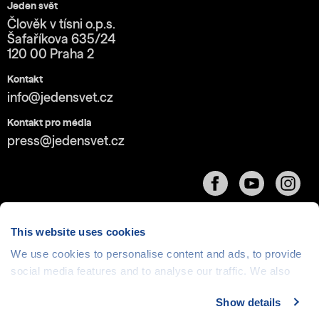
Jeden svět
Člověk v tísni o.p.s.
Šafaříkova 635/24
120 00 Praha 2
Kontakt
info@jedensvet.cz
Kontakt pro média
press@jedensvet.cz
This website uses cookies
We use cookies to personalise content and ads, to provide
Cookies
| © 1999-2026 Člověk v tísni o.p.s., web běží
social media features and to analyse our traffic. We also
v rámci bezplatného
serverhosting
společnosti
share information about your use of our site with our social
CZECHIA.COM
Show details
media, advertising and analytics partners who may