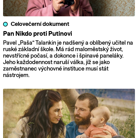
Celovečerní dokument
Pan Nikdo proti Putinovi
Pavel „Paša“ Talankin je nadšený a oblíbený učitel na
ruské základní škole. Má rád maloměstský život,
nevstřícné počasí, a dokonce i špinavé paneláky.
Jeho každodennost naruší válka, jíž se jako
zaměstnanec výchovné instituce musí stát
nástrojem.