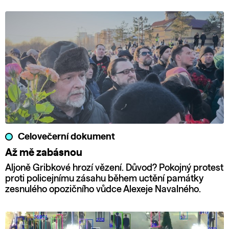
Celovečerní dokument
Až mě zabásnou
Aljoně Gribkové hrozí vězení. Důvod? Pokojný protest
proti policejnímu zásahu během uctění památky
zesnulého opozičního vůdce Alexeje Navalného.