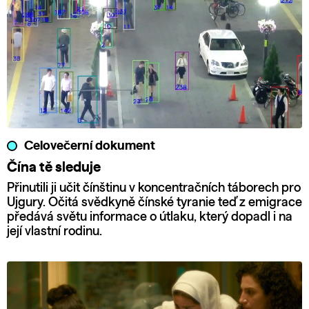
Celovečerní dokument
Čína tě sleduje
Přinutili ji učit čínštinu v koncentračních táborech pro
Ujgury. Očitá svědkyně čínské tyranie teď z emigrace
předává světu informace o útlaku, který dopadl i na
její vlastní rodinu.