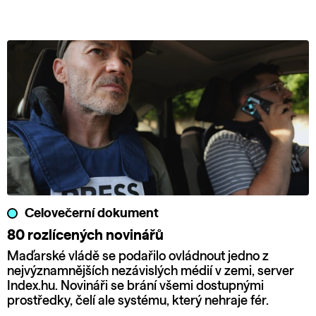
Celovečerní dokument
80 rozlícených novinářů
Maďarské vládě se podařilo ovládnout jedno z
nejvýznamnějších nezávislých médií v zemi, server
Index.hu. Novináři se brání všemi dostupnými
prostředky, čelí ale systému, který nehraje fér.