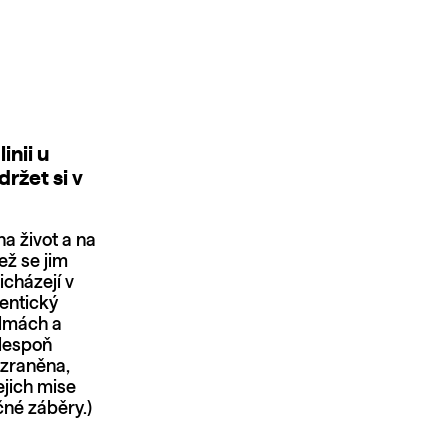
inii u
ržet si v
a život a na
ež se jim
icházejí v
tentický
elmách a
alespoň
 zraněna,
jejich mise
čné záběry.)