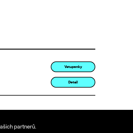
Vstupenky
Detail
ašich partnerů.