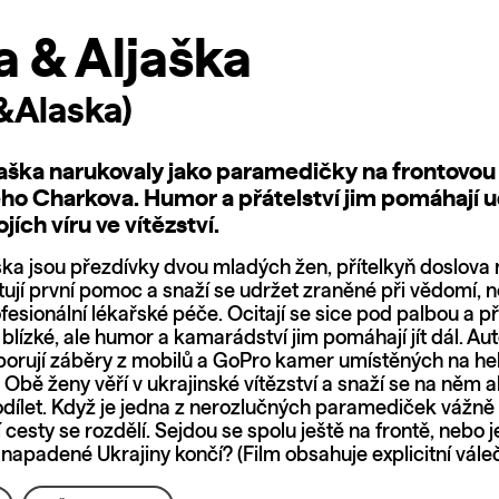
 & Aljaška
&Alaska)
aška narukovaly jako paramedičky na frontovou l
ho Charkova. Humor a přátelství jim pomáhají ud
jích víru ve vítězství.
ška jsou přezdívky dvou mladých žen, přítelkyň doslova n
ují první pomoc a snaží se udržet zraněné při vědomí, n
esionální lékařské péče. Ocitají se sice pod palbou a př
 blízké, ale humor a kamarádství jim pomáhají jít dál. Au
orují záběry z mobilů a GoPro kamer umístěných na h
Obě ženy věří v ukrajinské vítězství a snaží se na něm 
dílet. Když je jedna z nerozlučných paramediček vážně
ní cesty se rozdělí. Sejdou se spolu ještě na frontě, nebo 
napadené Ukrajiny končí? (Film obsahuje explicitní vále