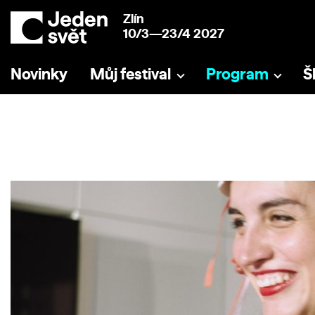
Zlín
10/3—23/4 2027
Novinky
Můj festival
Program
Š