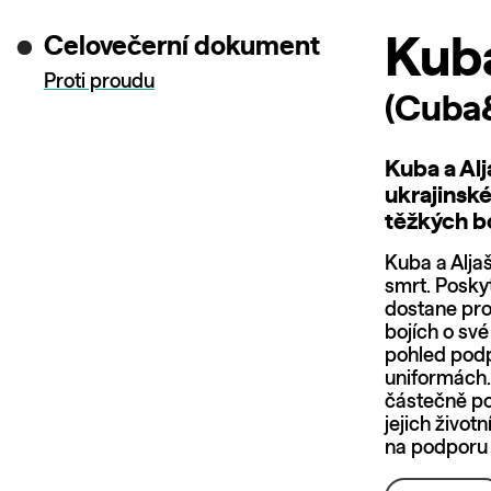
Celovečerní dokument
Kuba
Proti proudu
(Cuba
Kuba a Alj
ukrajinské
těžkých bo
Kuba a Alja
smrt. Poskyt
dostane prof
bojích o své
pohled podp
uniformách. 
částečně po
jejich život
na podporu 