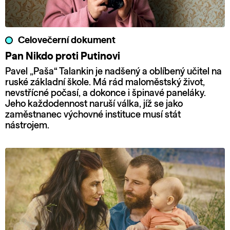
Celovečerní dokument
Pan Nikdo proti Putinovi
Pavel „Paša“ Talankin je nadšený a oblíbený učitel na
ruské základní škole. Má rád maloměstský život,
nevstřícné počasí, a dokonce i špinavé paneláky.
Jeho každodennost naruší válka, jíž se jako
zaměstnanec výchovné instituce musí stát
nástrojem.