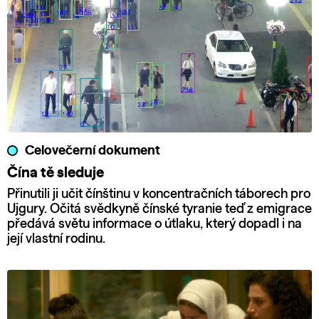
Celovečerní dokument
Čína tě sleduje
Přinutili ji učit čínštinu v koncentračních táborech pro
Ujgury. Očitá svědkyně čínské tyranie teď z emigrace
předává světu informace o útlaku, který dopadl i na
její vlastní rodinu.