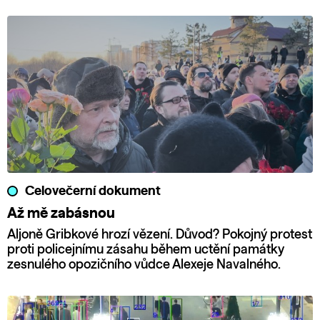
Celovečerní dokument
Až mě zabásnou
Aljoně Gribkové hrozí vězení. Důvod? Pokojný protest
proti policejnímu zásahu během uctění památky
zesnulého opozičního vůdce Alexeje Navalného.