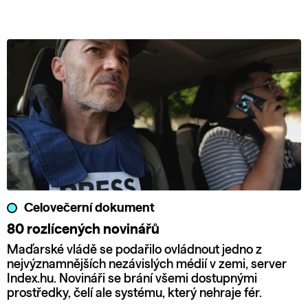
Celovečerní dokument
80 rozlícených novinářů
Maďarské vládě se podařilo ovládnout jedno z
nejvýznamnějších nezávislých médií v zemi, server
Index.hu. Novináři se brání všemi dostupnými
prostředky, čelí ale systému, který nehraje fér.