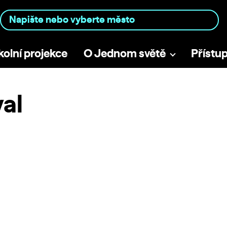
kolní projekce
O Jednom světě
Přístu
val