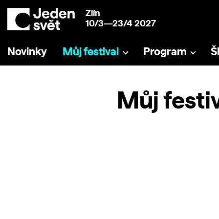
Zlín
10/3—23/4 2027
Novinky
Můj festival
Program
Š
Můj festi