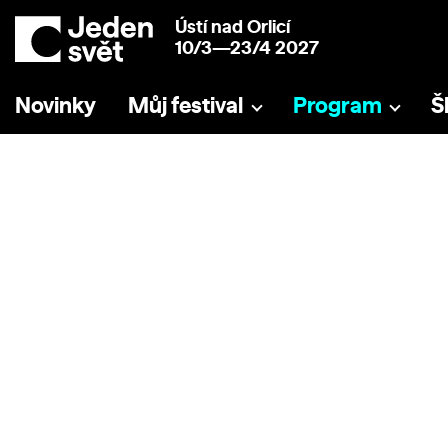
Ústí nad Orlicí
10/3—23/4 2027
Novinky
Můj festival
Program
Š