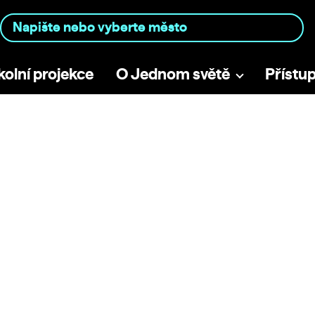
kolní projekce
O Jednom světě
Přístu