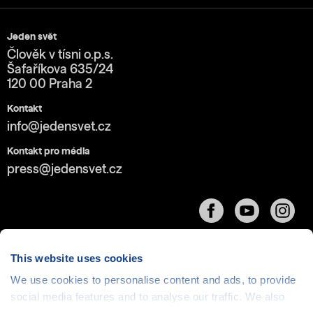
Jeden svět
Člověk v tísni o.p.s.
Šafaříkova 635/24
120 00 Praha 2
Kontakt
info@jedensvet.cz
Kontakt pro média
press@jedensvet.cz
This website uses cookies
We use cookies to personalise content and ads, to provide
Cookies
| © 1999-2026 Člověk v tísni o.p.s., web běží
social media features and to analyse our traffic. We also
v rámci bezplatného
serverhosting
společnosti