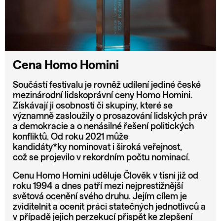
Cena Homo Homini
Součástí festivalu je rovněž udílení jediné české
mezinárodní lidskoprávní ceny Homo Homini.
Získávají ji osobnosti či skupiny, které se
významně zasloužily o prosazování lidských práv
a demokracie a o nenásilné řešení politických
konfliktů. Od roku 2021 může
kandidáty*ky nominovat i široká veřejnost,
což se projevilo v rekordním počtu nominací.
Cenu Homo Homini uděluje Člověk v tísni již od
roku 1994 a dnes patří mezi nejprestižnější
světová ocenění svého druhu. Jejím cílem je
zviditelnit a ocenit práci statečných jednotlivců a
v případě jejich perzekucí přispět ke zlepšení