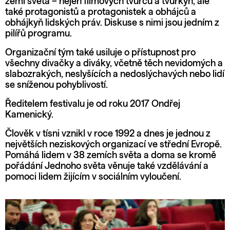
zemí světa – nejen filmových tvůrců a tvůrkyň, ale
také protagonistů a protagonistek a obhájců a
obhájkyň lidských práv. Diskuse s nimi jsou jedním z
pilířů programu.
Organizační tým také usiluje o přístupnost pro
všechny divačky a diváky, včetně těch nevidomých a
slabozrakých, neslyšících a nedoslýchavých nebo lidí
se sníženou pohyblivostí.
Ředitelem festivalu je od roku 2017 Ondřej
Kamenický.
Člověk v tísni vznikl v roce 1992 a dnes je jednou z
největších neziskových organizací ve střední Evropě.
Pomáhá lidem v 38 zemích světa a doma se kromě
pořádání Jednoho světa věnuje také vzdělávání a
pomoci lidem žijícím v sociálním vyloučení.