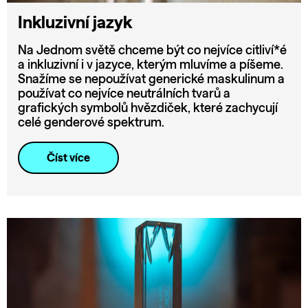
Inkluzivní jazyk
Na Jednom světě chceme být co nejvíce citliví*é
a inkluzivní i v jazyce, kterým mluvíme a píšeme.
Snažíme se nepoužívat generické maskulinum a
používat co nejvíce neutrálních tvarů a
grafických symbolů hvězdiček, které zachycují
celé genderové spektrum.
Číst více