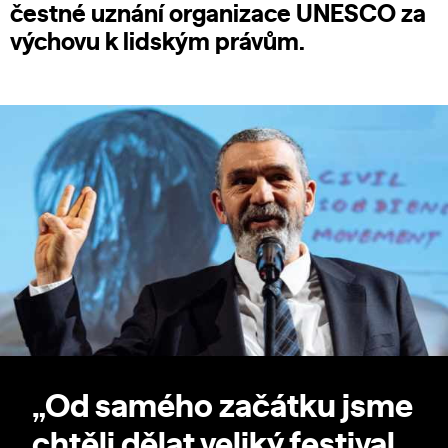
čestné uznání organizace UNESCO za
výchovu k lidským právům.
„Od samého začátku jsme
chtěli dělat veliký festival,