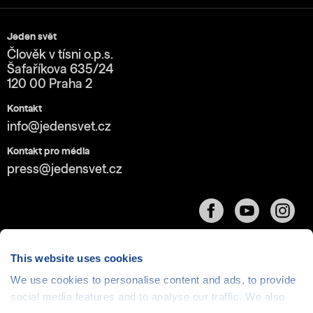
Jeden svět
Člověk v tísni o.p.s.
Šafaříkova 635/24
120 00 Praha 2
Kontakt
info@jedensvet.cz
Kontakt pro média
press@jedensvet.cz
This website uses cookies
We use cookies to personalise content and ads, to provide
Cookies
| © 1999-2026 Člověk v tísni o.p.s., web běží
social media features and to analyse our traffic. We also
v rámci bezplatného
serverhosting
společnosti