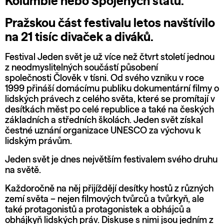
Kolumbie nebo Spojených států.
Pražskou část festivalu letos navštívilo
na 21 tisíc divaček a diváků.
Festival Jeden svět je už více než čtvrt století jednou
z neodmyslitelných součástí působení
společnosti
Člověk v tísni
. Od svého vzniku v roce
1999 přináší domácímu publiku dokumentární filmy o
lidských právech z celého světa, které se promítají v
desítkách měst po celé republice a také na českých
základních a středních školách. Jeden svět získal
čestné uznání organizace UNESCO za výchovu k
lidským právům.
Jeden svět je dnes největším festivalem svého druhu
na světě.
Každoročně na něj přijíždějí desítky hostů z různých
zemí světa – nejen filmových tvůrců a tvůrkyň, ale
také protagonistů a protagonistek a obhájců a
obhájkyň lidských práv. Diskuse s nimi jsou jedním z