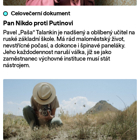
Celovečerní dokument
Pan Nikdo proti Putinovi
Pavel „Paša“ Talankin je nadšený a oblíbený učitel na
ruské základní škole. Má rád maloměstský život,
nevstřícné počasí, a dokonce i špinavé paneláky.
Jeho každodennost naruší válka, jíž se jako
zaměstnanec výchovné instituce musí stát
nástrojem.