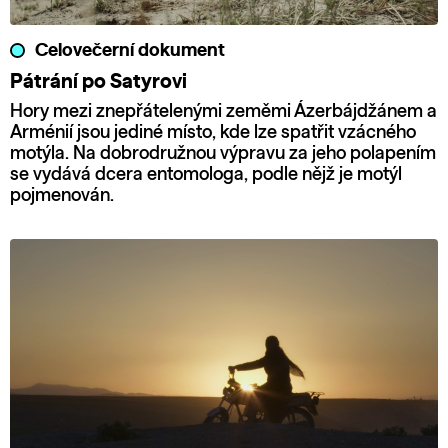
Celovečerní dokument
Pátrání po Satyrovi
Hory mezi znepřátelenými zeměmi Ázerbájdžánem a
Arménií jsou jediné místo, kde lze spatřit vzácného
motýla. Na dobrodružnou výpravu za jeho polapením
se vydává dcera entomologa, podle nějž je motýl
pojmenován.