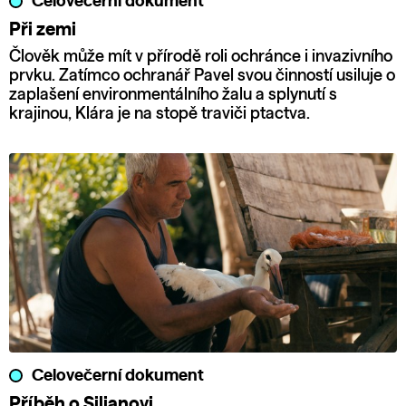
Celovečerní dokument
Při zemi
Člověk může mít v přírodě roli ochránce i invazivního
prvku. Zatímco ochranář Pavel svou činností usiluje o
zaplašení environmentálního žalu a splynutí s
krajinou, Klára je na stopě traviči ptactva.
Celovečerní dokument
Příběh o Siljanovi