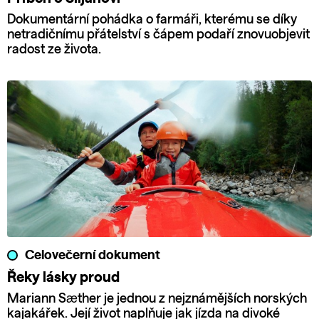
Dokumentární pohádka o farmáři, kterému se díky
netradičnímu přátelství s čápem podaří znovuobjevit
radost ze života.
Celovečerní dokument
Řeky lásky proud
Mariann Sæther je jednou z nejznámějších norských
kajakářek. Její život naplňuje jak jízda na divoké