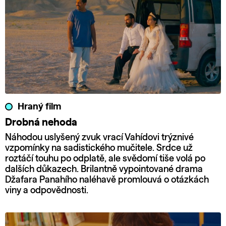
Hraný film
Drobná nehoda
Náhodou uslyšený zvuk vrací Vahídovi trýznivé
vzpomínky na sadistického mučitele. Srdce už
roztáčí touhu po odplatě, ale svědomí tiše volá po
dalších důkazech. Brilantně vypointované drama
Džafara Panahího naléhavě promlouvá o otázkách
viny a odpovědnosti.