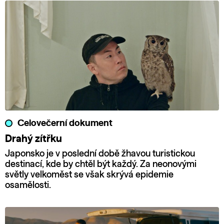
Celovečerní dokument
Drahý zítřku
Japonsko je v poslední době žhavou turistickou
destinací, kde by chtěl být každý. Za neonovými
světly velkoměst se však skrývá epidemie
osamělosti.