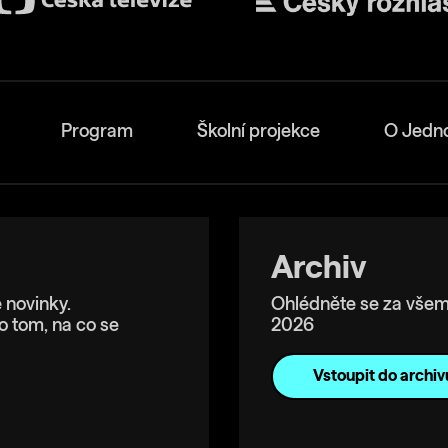
Program
Školní projekce
O Jedn
Archiv
 novinky.
Ohlédněte se za všem
o tom, na co se
2026
Vstoupit do archiv