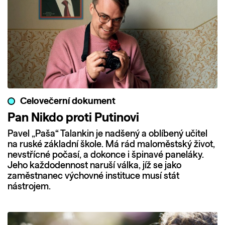
Celovečerní dokument
Pan Nikdo proti Putinovi
Pavel „Paša“ Talankin je nadšený a oblíbený učitel
na ruské základní škole. Má rád maloměstský život,
nevstřícné počasí, a dokonce i špinavé paneláky.
Jeho každodennost naruší válka, jíž se jako
zaměstnanec výchovné instituce musí stát
nástrojem.