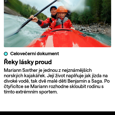
Celovečerní dokument
Řeky lásky proud
Mariann Sæther je jednou z nejznámějších
norských kajakářek. Její život naplňuje jak jízda na
divoké vodě, tak dvě malé děti Benjamin a Saga. Po
čtyřicítce se Mariann rozhodne skloubit rodinu s
tímto extrémním sportem.