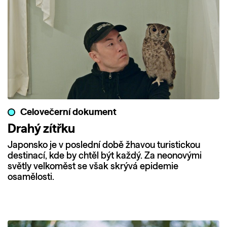
Celovečerní dokument
Drahý zítřku
Japonsko je v poslední době žhavou turistickou
destinací, kde by chtěl být každý. Za neonovými
světly velkoměst se však skrývá epidemie
osamělosti.