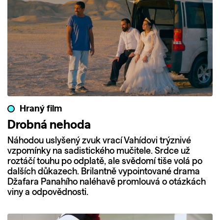
Hraný film
Drobná nehoda
Náhodou uslyšený zvuk vrací Vahídovi trýznivé
vzpomínky na sadistického mučitele. Srdce už
roztáčí touhu po odplatě, ale svědomí tiše volá po
dalších důkazech. Brilantně vypointované drama
Džafara Panahího naléhavě promlouvá o otázkách
viny a odpovědnosti.