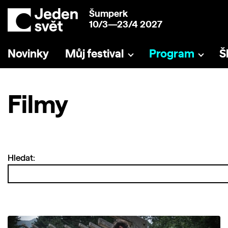
Šumperk
10/3—23/4 2027
Novinky
Můj festival
Program
Š
Filmy
Hledat: