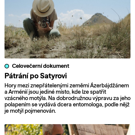
Celovečerní dokument
Pátrání po Satyrovi
Hory mezi znepřátelenými zeměmi Ázerbájdžánem
a Arménií jsou jediné místo, kde lze spatřit
vzácného motýla. Na dobrodružnou výpravu za jeho
polapením se vydává dcera entomologa, podle nějž
je motýl pojmenován.