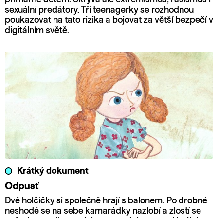
sexuální predátory. Tři teenagerky se rozhodnou
poukazovat na tato rizika a bojovat za větší bezpečí v
digitálním světě.
Krátký dokument
Odpusť
Dvě holčičky si společně hrají s balonem. Po drobné
neshodě se na sebe kamarádky nazlobí a zlostí se