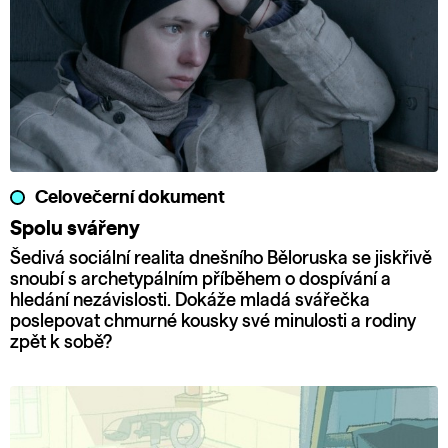
Celovečerní dokument
Spolu svářeny
Šedivá sociální realita dnešního Běloruska se jiskřivě
snoubí s archetypálním příběhem o dospívání a
hledání nezávislosti. Dokáže mladá svářečka
poslepovat chmurné kousky své minulosti a rodiny
zpět k sobě?