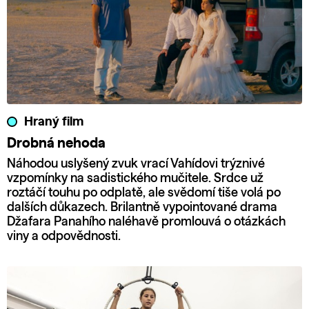
Hraný film
Drobná nehoda
Náhodou uslyšený zvuk vrací Vahídovi trýznivé
vzpomínky na sadistického mučitele. Srdce už
roztáčí touhu po odplatě, ale svědomí tiše volá po
dalších důkazech. Brilantně vypointované drama
Džafara Panahího naléhavě promlouvá o otázkách
viny a odpovědnosti.