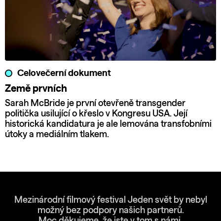
Celovečerní dokument
Země prvních
Sarah McBride je první otevřeně transgender
politička usilující o křeslo v Kongresu USA. Její
historická kandidatura je ale lemována transfobními
útoky a mediálním tlakem.
Mezinárodní filmový festival Jeden svět by nebyl
možný bez podpory našich partnerů.
Moc děkujeme, že jste v tom s námi.