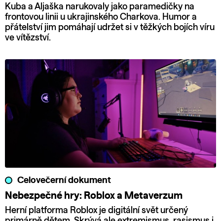
Kuba a Aljaška narukovaly jako paramedičky na
frontovou linii u ukrajinského Charkova. Humor a
přátelství jim pomáhají udržet si v těžkých bojích víru
ve vítězství.
Celovečerní dokument
Nebezpečné hry: Roblox a Metaverzum
Herní platforma Roblox je digitální svět určený
primárně dětem. Skrývá ale extremismus, rasismus i