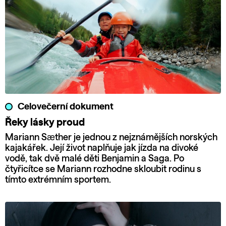
Celovečerní dokument
Řeky lásky proud
Mariann Sæther je jednou z nejznámějších norských
kajakářek. Její život naplňuje jak jízda na divoké
vodě, tak dvě malé děti Benjamin a Saga. Po
čtyřicítce se Mariann rozhodne skloubit rodinu s
tímto extrémním sportem.