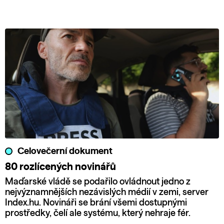
Celovečerní dokument
80 rozlícených novinářů
Maďarské vládě se podařilo ovládnout jedno z
nejvýznamnějších nezávislých médií v zemi, server
Index.hu. Novináři se brání všemi dostupnými
prostředky, čelí ale systému, který nehraje fér.