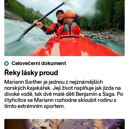
Celovečerní dokument
Řeky lásky proud
Mariann Sæther je jednou z nejznámějších
norských kajakářek. Její život naplňuje jak jízda na
divoké vodě, tak dvě malé děti Benjamin a Saga. Po
čtyřicítce se Mariann rozhodne skloubit rodinu s
tímto extrémním sportem.