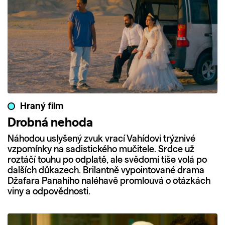
Hraný film
Drobná nehoda
Náhodou uslyšený zvuk vrací Vahídovi trýznivé
vzpomínky na sadistického mučitele. Srdce už
roztáčí touhu po odplatě, ale svědomí tiše volá po
dalších důkazech. Brilantně vypointované drama
Džafara Panahího naléhavě promlouvá o otázkách
viny a odpovědnosti.