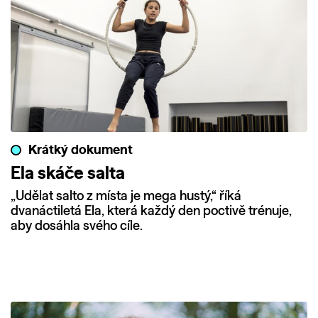
Krátký dokument
Ela skáče salta
„Udělat salto z místa je mega hustý,“ říká
dvanáctiletá Ela, která každý den poctivě trénuje,
aby dosáhla svého cíle.