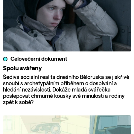
Celovečerní dokument
Spolu svářeny
Šedivá sociální realita dnešního Běloruska se jiskřivě
snoubí s archetypálním příběhem o dospívání a
hledání nezávislosti. Dokáže mladá svářečka
poslepovat chmurné kousky své minulosti a rodiny
zpět k sobě?