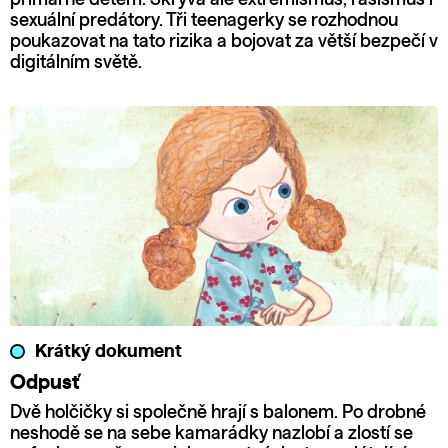
sexuální predátory. Tři teenagerky se rozhodnou
poukazovat na tato rizika a bojovat za větší bezpečí v
digitálním světě.
Krátký dokument
Odpusť
Dvě holčičky si společně hrají s balonem. Po drobné
neshodě se na sebe kamarádky nazlobí a zlostí se