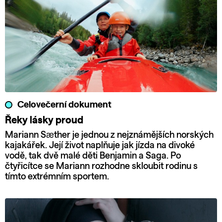
Celovečerní dokument
Řeky lásky proud
Mariann Sæther je jednou z nejznámějších norských
kajakářek. Její život naplňuje jak jízda na divoké
vodě, tak dvě malé děti Benjamin a Saga. Po
čtyřicítce se Mariann rozhodne skloubit rodinu s
tímto extrémním sportem.