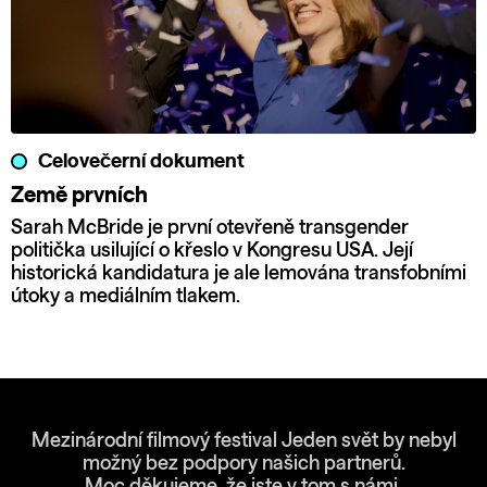
Celovečerní dokument
Země prvních
Sarah McBride je první otevřeně transgender
politička usilující o křeslo v Kongresu USA. Její
historická kandidatura je ale lemována transfobními
útoky a mediálním tlakem.
Mezinárodní filmový festival Jeden svět by nebyl
možný bez podpory našich partnerů.
Moc děkujeme, že jste v tom s námi.