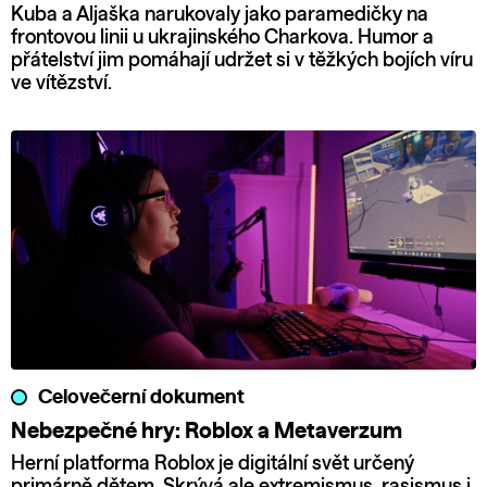
Kuba a Aljaška narukovaly jako paramedičky na
frontovou linii u ukrajinského Charkova. Humor a
přátelství jim pomáhají udržet si v těžkých bojích víru
ve vítězství.
Celovečerní dokument
Nebezpečné hry: Roblox a Metaverzum
Herní platforma Roblox je digitální svět určený
primárně dětem. Skrývá ale extremismus, rasismus i