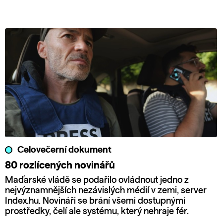
Celovečerní dokument
80 rozlícených novinářů
Maďarské vládě se podařilo ovládnout jedno z
nejvýznamnějších nezávislých médií v zemi, server
Index.hu. Novináři se brání všemi dostupnými
prostředky, čelí ale systému, který nehraje fér.