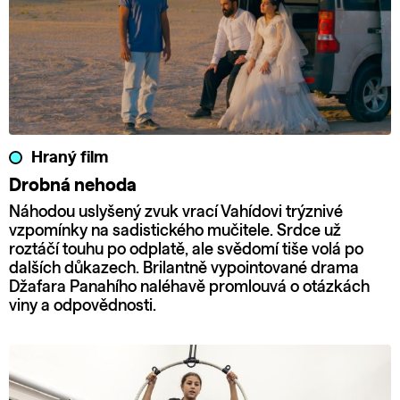
Hraný film
Drobná nehoda
Náhodou uslyšený zvuk vrací Vahídovi trýznivé
vzpomínky na sadistického mučitele. Srdce už
roztáčí touhu po odplatě, ale svědomí tiše volá po
dalších důkazech. Brilantně vypointované drama
Džafara Panahího naléhavě promlouvá o otázkách
viny a odpovědnosti.