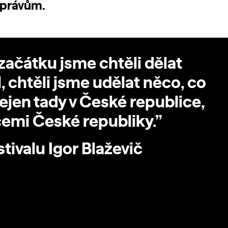
 právům.
ačátku jsme chtěli dělat
l, chtěli jsme udělat něco, co
jen tady v České republice,
icemi České republiky.”
stivalu Igor Blaževič