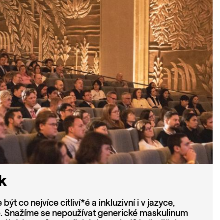
yk
 co nejvíce citliví*é a inkluzivní i v jazyce,
. Snažíme se nepoužívat generické maskulinum