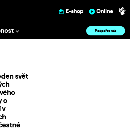
E-shop
Online
pnost
Podpořte nás
eden svět
ných
svého
y o
 v
ch
 čestné