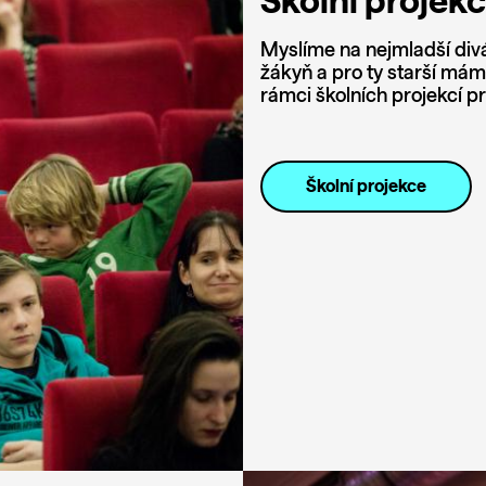
Školní projek
Myslíme na nejmladší div
žákyň a pro ty starší mám
rámci školních projekcí p
Školní projekce