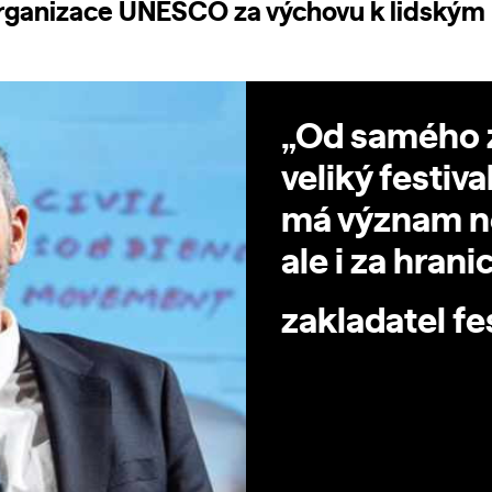
rganizace UNESCO za výchovu k lidským
„Od samého z
veliký festiva
má význam ne
ale i za hran
zakladatel fe