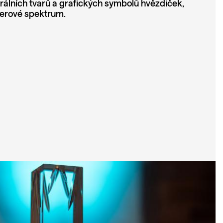
trálních tvarů a grafických symbolů hvězdiček,
derové spektrum.