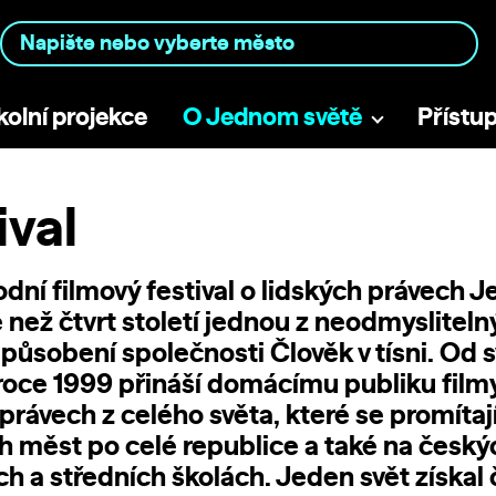
kolní projekce
O Jednom světě
Přístu
ival
dní filmový festival o lidských právech J
e než čtvrt století jednou z neodmyslitel
 působení společnosti
Člověk v tísni
. Od 
 roce 1999 přináší domácímu publiku film
právech z celého světa, které se promítají
h měst po celé republice a také na český
ch a středních školách. Jeden svět získal