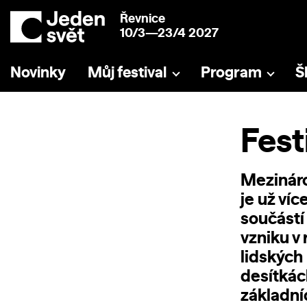
Řevnice
10/3—23/4 2027
Novinky
Můj festival
Program
Š
Fest
Mezináro
je už víc
součástí
vzniku v
lidských 
desítkác
základní