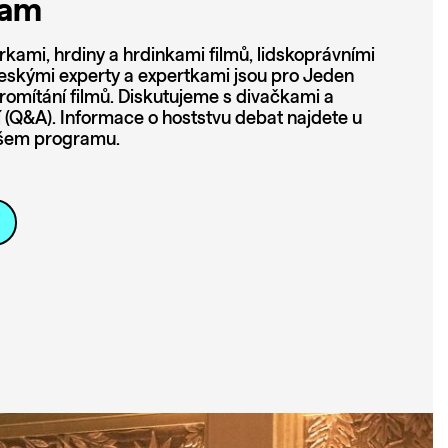
ram
rkami, hrdiny a hrdinkami filmů, lidskoprávními
i českými experty a expertkami jsou pro Jeden
promítání filmů. Diskutujeme s divačkami a
í (Q&A). Informace o hoststvu debat najdete u
našem programu.