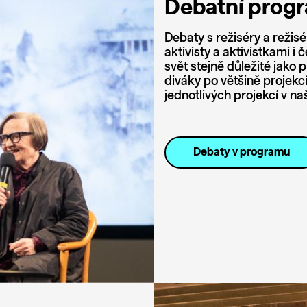
Debatní prog
Debaty s režiséry a režisé
aktivisty a aktivistkami 
svět stejně důležité jako 
diváky po většině projekc
jednotlivých projekcí v 
Debaty v programu