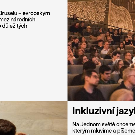
 Bruselu – evropským
 mezinárodních
o důležitých
.
Inkluzivní jaz
Na Jednom světě chceme být
kterým mluvíme a píšeme