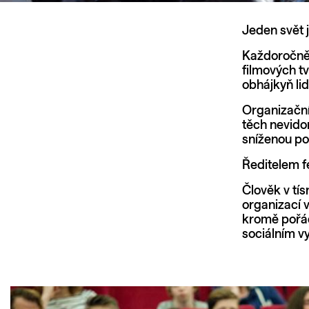
Jeden svět 
Každoročně n
filmových tv
obhájkyň li
Organizační
těch nevido
sníženou po
Ředitelem f
Člověk v tís
organizací 
kromě pořád
sociálním vy