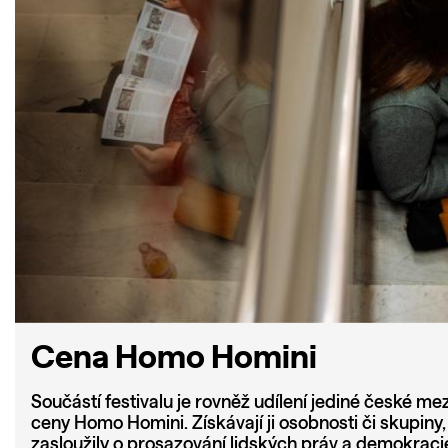
Cena Homo Homini
Součástí festivalu je rovněž udílení jediné české me
ceny Homo Homini. Získávají ji osobnosti či skupiny
zasloužily o prosazování lidských práv a demokracie