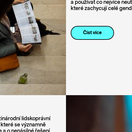
a používat co nejvíce neu
které zachycují celé gen
Číst více
zinárodní lidskoprávní
, které se významně
 a o nenásilné řešení