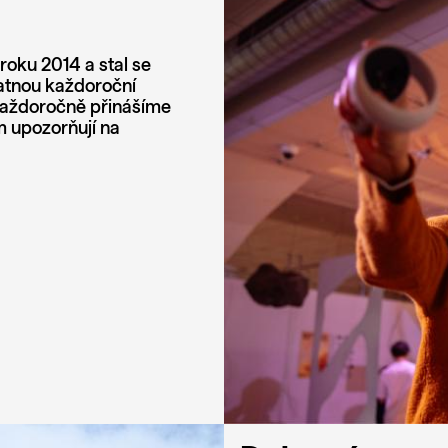
roku 2014 a stal se
atnou každoroční
. Každoročně přinášíme
m upozorňují na