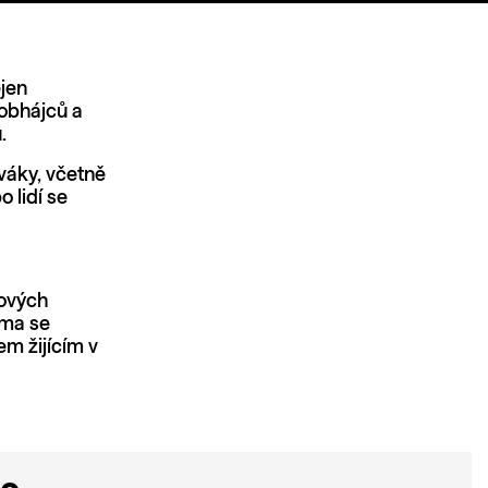
ejen
 obhájců a
u.
váky, včetně
 lidí se
kových
oma se
m žijícím v