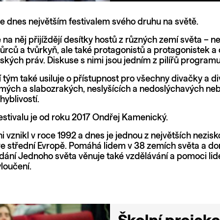
je dnes největším festivalem svého druhu na světě.
a něj přijíždějí desítky hostů z různých zemí světa – n
ůrců a tvůrkyň, ale také protagonistů a protagonistek a
dských práv. Diskuse s nimi jsou jedním z pilířů program
 tým také usiluje o přístupnost pro všechny divačky a di
mých a slabozrakých, neslyšících a nedoslýchavých nebo
hyblivostí.
estivalu je od roku 2017 Ondřej Kamenický.
ni vznikl v roce 1992 a dnes je jednou z největších nezis
ve střední Evropě. Pomáhá lidem v 38 zemích světa a d
ání Jednoho světa věnuje také vzdělávání a pomoci lide
loučení.