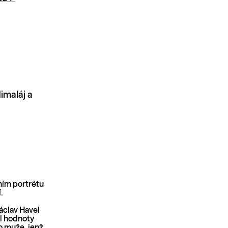
imaláj a
ním portrétu
.
áclav Havel
il hodnoty
 muže, jenž