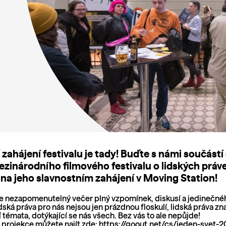
 zahájení festivalu je tady! Buďte s námi součástí
zinárodního filmového festivalu o lidských prá
 na jeho slavnostním zahájení v Moving Station!
 nezapomenutelný večer plný vzpomínek, diskusí a jedinečnéh
ská práva pro nás nejsou jen prázdnou floskulí, lidská práva zn
í témata, dotýkající se nás všech. Bez vás to ale nepůjde!
 projekce můžete najít zde:
https://goout.net/cs/jeden-svet-2