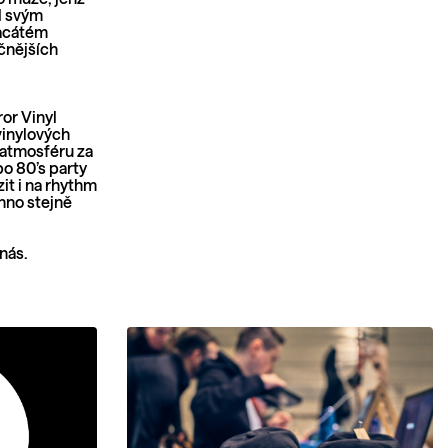
d svým
vacátém
očnějších
ror Vinyl
vinylových
 atmosféru za
o 80’s party
it i na rhythm
hno stejně
nás.