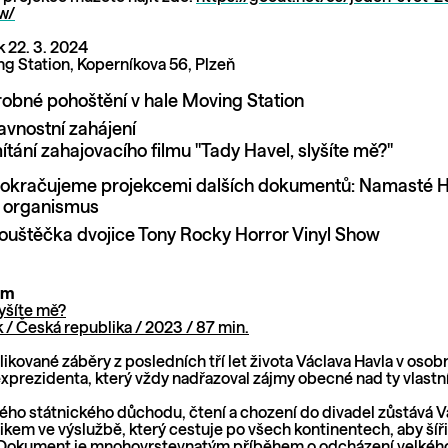
w/
 22. 3. 2024
g Station, Koperníkova 56, Plzeň
robné pohoštění v hale Moving Station
lavnostní zahájení
tání zahajovacího filmu "Tady Havel, slyšíte mě?"
Pokračujeme projekcemi dalších dokumentů: Namasté H
ý organismus
ouštěčka dvojice Tony Rocky Horror Vinyl Show
lm
lyšíte mě?
 / Česká republika / 2023 / 87 min.
kované záběry z posledních tří let života Václava Havla v osob
xprezidenta, který vždy nadřazoval zájmy obecné nad ty vlastní
ho státnického důchodu, čtení a chození do divadel zůstává V
tikem ve výslužbě, který cestuje po všech kontinentech, aby šíř
Dokument je mnohovrstevnatým příběhem o odcházení velkého