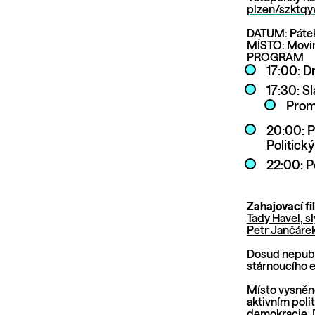
plzen/szktqy
DATUM: Pátek
MÍSTO: Movin
PROGRAM
17:00: D
17:30: S
Promí
20:00: 
Politick
22:00: P
Zahajovací fi
Tady Havel, s
Petr Jančárek
Dosud nepubli
stárnoucího e
Místo vysněné
aktivním poli
demokracie. 