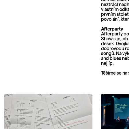
neztrácí nadh
vlastním odk
prvním stolet
povolání, kter
Afterparty
Afterparty po
Show s jejic
desek. Dvojka
doprovodu roz
songů. Na výl
and blues neb
nejlíp.
Těšíme se na 