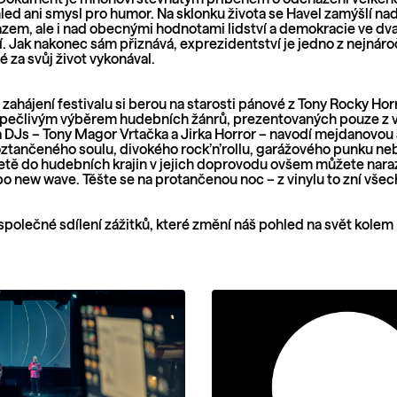
led ani smysl pro humor. Na sklonku života se Havel zamýšlí na
azem, ale i nad obecnými hodnotami lidství a demokracie ve d
í. Jak nakonec sám přiznává, exprezidentství je jedno z nejnár
é za svůj život vykonával.
 zahájení festivalu si berou na starosti pánové z Tony Rocky Hor
h pečlivým výběrem hudebních žánrů, prezentovaných pouze z 
 DJs – Tony Magor Vrtačka a Jirka Horror – navodí mejdanovou
tančeného soulu, divokého rock’n’rollu, garážového punku neb
etě do hudebních krajin v jejich doprovodu ovšem můžete naraz
o new wave. Těšte se na protančenou noc – z vinylu to zní všec
společné sdílení zážitků, které změní náš pohled na svět kolem 