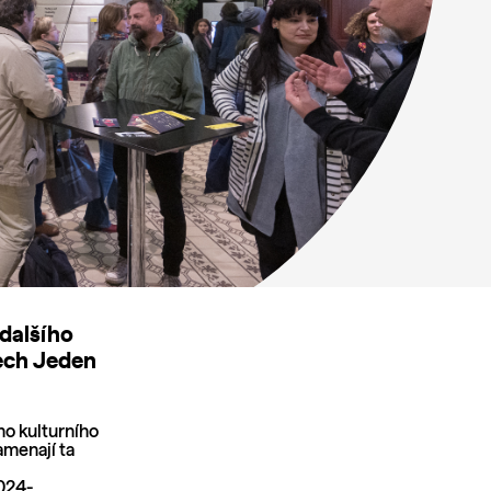
 dalšího
vech Jeden
o kulturního
amenají ta
024-