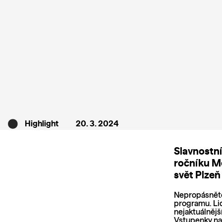
Highlight
20. 3. 2024
Slavnostní
ročníku Me
svět Plzeň
Nepropásněte
programu. Lid
nejaktuálnějš
Vstupenky na