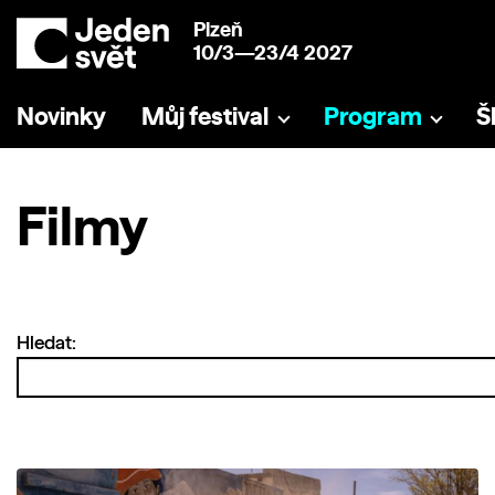
Plzeň
10/3—23/4 2027
Novinky
Můj festival
Program
Š
Filmy
Hledat: