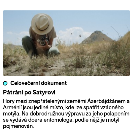
Celovečerní dokument
Pátrání po Satyrovi
Hory mezi znepřátelenými zeměmi Ázerbájdžánem a
Arménií jsou jediné místo, kde lze spatřit vzácného
motýla. Na dobrodružnou výpravu za jeho polapením
se vydává dcera entomologa, podle nějž je motýl
pojmenován.