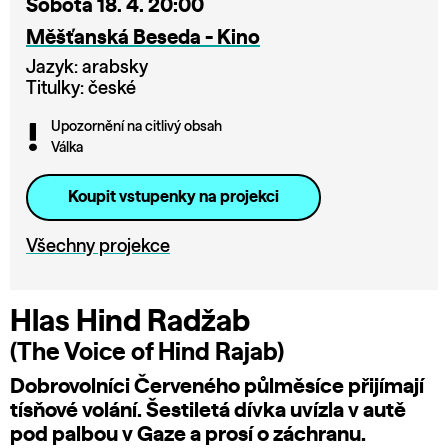
Sobota 18. 4. 20:00
Měšťanská Beseda - Kino
Jazyk: arabsky
Titulky: české
Upozornění na citlivý obsah
Válka
Koupit vstupenky na projekci
Všechny projekce
Hlas Hind Radžab
(The Voice of Hind Rajab)
Dobrovolníci Červeného půlměsíce přijímají
tísňové volání. Šestiletá dívka uvízla v autě
pod palbou v Gaze a prosí o záchranu.