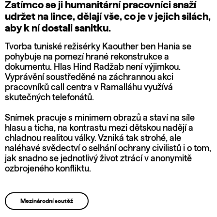
Zatímco se ji humanitární pracovníci snaží
udržet na lince, dělají vše, co je v jejich silách,
aby k ní dostali sanitku.
Tvorba tuniské režisérky Kaouther ben Hania se
pohybuje na pomezí hrané rekonstrukce a
dokumentu. Hlas Hind Radžab není výjimkou.
Vyprávění soustředěné na záchrannou akci
pracovníků call centra v Ramalláhu využívá
skutečných telefonátů.
Snímek pracuje s minimem obrazů a staví na síle
hlasu a ticha, na kontrastu mezi dětskou nadějí a
chladnou realitou války. Vzniká tak strohé, ale
naléhavé svědectví o selhání ochrany civilistů i o tom,
jak snadno se jednotlivý život ztrácí v anonymitě
ozbrojeného konfliktu.
Mezinárodní soutěž