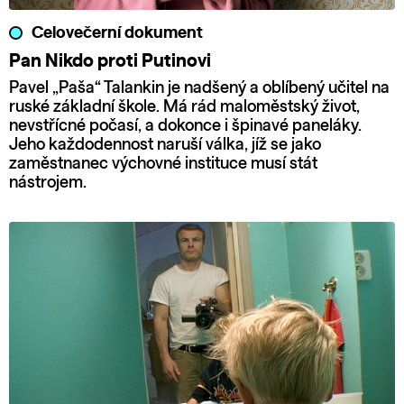
Celovečerní dokument
Pan Nikdo proti Putinovi
Pavel „Paša“ Talankin je nadšený a oblíbený učitel na
ruské základní škole. Má rád maloměstský život,
nevstřícné počasí, a dokonce i špinavé paneláky.
Jeho každodennost naruší válka, jíž se jako
zaměstnanec výchovné instituce musí stát
nástrojem.