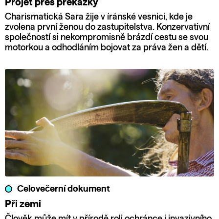
Projet přes překážky
Charismatická Sara žije v íránské vesnici, kde je
zvolena první ženou do zastupitelstva. Konzervativní
společností si nekompromisně brázdí cestu se svou
motorkou a odhodláním bojovat za práva žen a dětí.
Celovečerní dokument
Při zemi
Člověk může mít v přírodě roli ochránce i invazivního