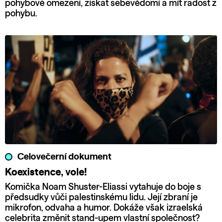
pohybové omezení, získat sebevědomí a mít radost z
pohybu.
Celovečerní dokument
Koexistence, vole!
Komička Noam Shuster-Eliassi vytahuje do boje s
předsudky vůči palestinskému lidu. Její zbraní je
mikrofon, odvaha a humor. Dokáže však izraelská
celebrita změnit stand-upem vlastní společnost?