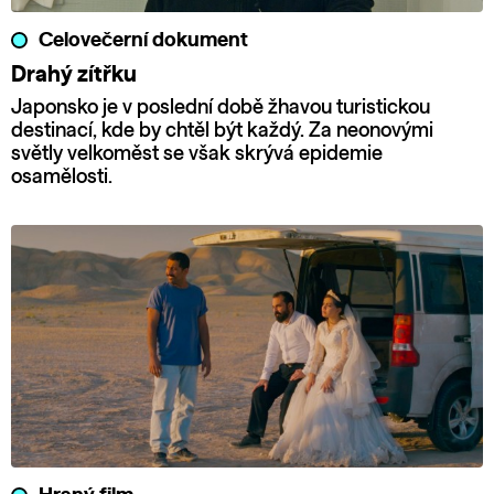
Celovečerní dokument
Drahý zítřku
Japonsko je v poslední době žhavou turistickou
destinací, kde by chtěl být každý. Za neonovými
světly velkoměst se však skrývá epidemie
osamělosti.