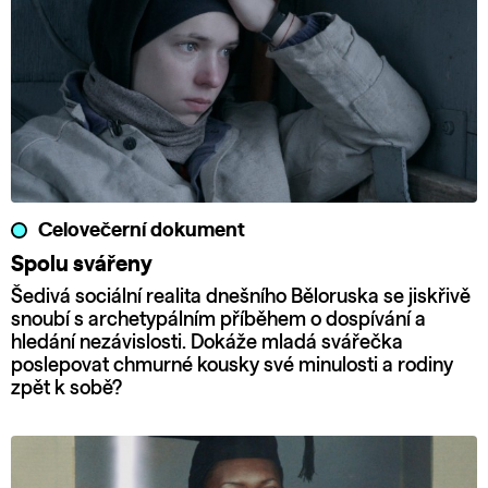
Celovečerní dokument
Spolu svářeny
Šedivá sociální realita dnešního Běloruska se jiskřivě
snoubí s archetypálním příběhem o dospívání a
hledání nezávislosti. Dokáže mladá svářečka
poslepovat chmurné kousky své minulosti a rodiny
zpět k sobě?