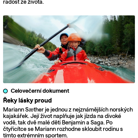
radost ze života.
Celovečerní dokument
Řeky lásky proud
Mariann Sæther je jednou z nejznámějších norských
kajakářek. Její život naplňuje jak jízda na divoké
vodě, tak dvě malé děti Benjamin a Saga. Po
čtyřicítce se Mariann rozhodne skloubit rodinu s
tímto extrémním sportem.