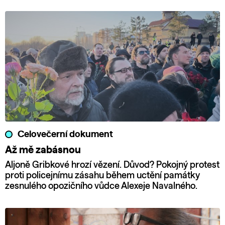
Celovečerní dokument
Až mě zabásnou
Aljoně Gribkové hrozí vězení. Důvod? Pokojný protest
proti policejnímu zásahu během uctění památky
zesnulého opozičního vůdce Alexeje Navalného.