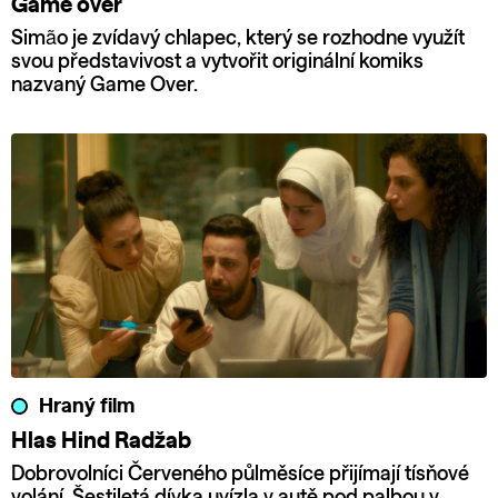
Game over
Simão je zvídavý chlapec, který se rozhodne využít
svou představivost a vytvořit originální komiks
nazvaný Game Over.
Hraný film
Hlas Hind Radžab
Dobrovolníci Červeného půlměsíce přijímají tísňové
volání. Šestiletá dívka uvízla v autě pod palbou v