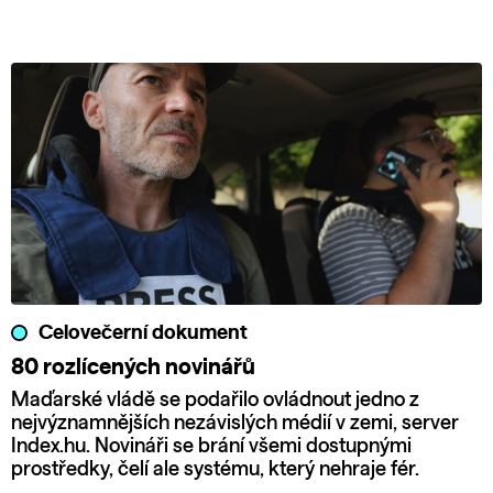
Celovečerní dokument
80 rozlícených novinářů
Maďarské vládě se podařilo ovládnout jedno z
nejvýznamnějších nezávislých médií v zemi, server
Index.hu. Novináři se brání všemi dostupnými
prostředky, čelí ale systému, který nehraje fér.