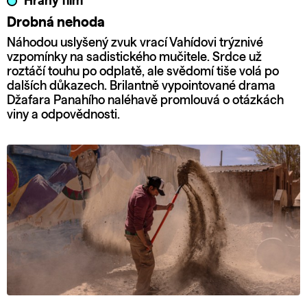
Hraný film
Drobná nehoda
Náhodou uslyšený zvuk vrací Vahídovi trýznivé
vzpomínky na sadistického mučitele. Srdce už
roztáčí touhu po odplatě, ale svědomí tiše volá po
dalších důkazech. Brilantně vypointované drama
Džafara Panahího naléhavě promlouvá o otázkách
viny a odpovědnosti.