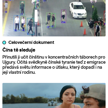
Celovečerní dokument
Čína tě sleduje
Přinutili ji učit čínštinu v koncentračních táborech pro
Ujgury. Očitá svědkyně čínské tyranie teď z emigrace
předává světu informace o útlaku, který dopadl i na
její vlastní rodinu.