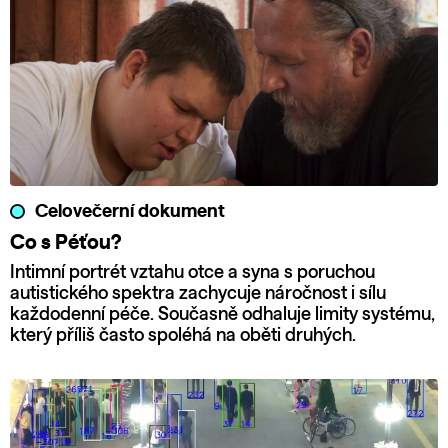
Celovečerní dokument
Co s Péťou?
Intimní portrét vztahu otce a syna s poruchou
autistického spektra zachycuje náročnost i sílu
každodenní péče. Současně odhaluje limity systému,
který příliš často spoléhá na oběti druhých.